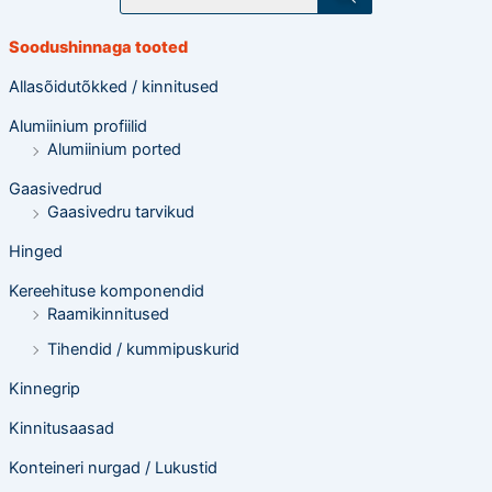
o
d
e
Soodushinnaga tooted
t
e
o
Allasõidutõkked / kinnitused
t
s
Alumiinium profiilid
i
n
Alumiinium ported
g
Gaasivedrud
Gaasivedru tarvikud
Hinged
Kereehituse komponendid
Raamikinnitused
Tihendid / kummipuskurid
Kinnegrip
Kinnitusaasad
Konteineri nurgad / Lukustid