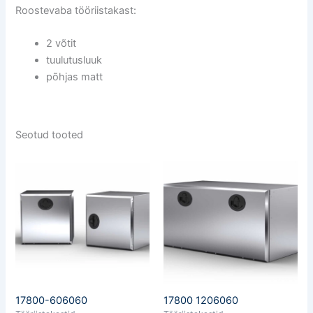
Roostevaba tööriistakast:
2 võtit
tuulutusluuk
põhjas matt
Seotud tooted
17800-606060
17800 1206060