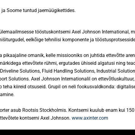
i ja Soome tuntud jaemüügikettides.
ülemaailmsesse tööstuskontserni Axel Johnson International, 
d nišiturgudel, eelkõige tehnilisi komponente ja tööstusprotsessid
 pikaajaline omanik, kelle missiooniks on juhtida ettevõtte aren
smärkidega ettevõtete rühmi, ergutades ühiseid algatusi ning te
 Driveline Solutions, Fluid Handling Solutions, Industrial Solutio
rt Solutions. Axel Johnson Internationalil on ettevõtluskultuur, 
eha kiireid otsuseid. Grupil on neli fookusvaldkonda: digitalise
damine.
orter asub Rootsis Stockholmis. Kontserni kuulub enam kui 150 e
ettevõtete kontserni Axel Johnson.
www.axinter.com