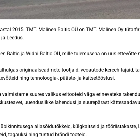
aastal 2015. TMT. Malinen Baltic OÜ on TMT. Malinen Oy tütarfi
s ja Leedus.
n Baltic ja Widni Baltic OÜ, mille tulemusena on uus ettevõtte 
lhulgas originaalseadmete tootjaid, veoautode kereehitajaid, tar
võtteid ning tehnoloogia-, pääste- ja kaitsetööstusi.
e valmistame suures valikus eritooteid väga erinevateks rakend
kusteavet, uuenduslikke lahendusi ja suurepärast kättesaadavus
übikinnitusega allasõidutõkkeid, külgkaitseid ja tööriistakaste, 
eid, tagauksi ning tuntud brändi tooteid.