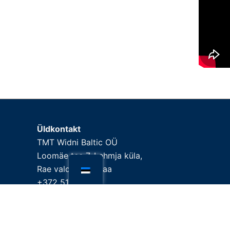
Üldkontakt
TMT Widni Baltic OÜ
Loomäe tee 7, Lehmja küla,
Rae vald, Harjumaa
+372 5190 2902
info.baltic@tmt.fi