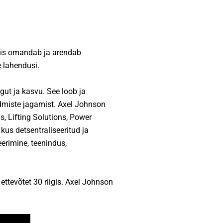
mis omandab ja arendab
e lahendusi.
gut ja kasvu. See loob ja
admiste jagamist. Axel Johnson
ns, Lifting Solutions, Power
kus detsentraliseeritud ja
erimine, teenindus,
ttevõtet 30 riigis. Axel Johnson