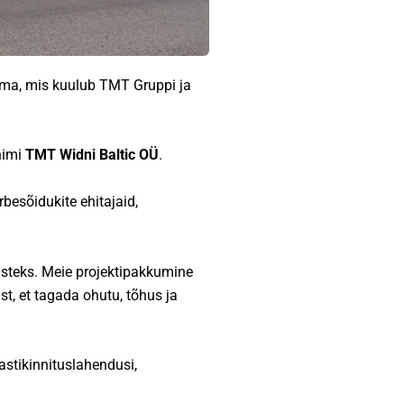
rma, mis kuulub TMT Gruppi ja
nimi
TMT Widni Baltic OÜ
.
besõidukite ehitajaid,
usteks. Meie projektipakkumine
t, et tagada ohutu, tõhus ja
lastikinnituslahendusi,