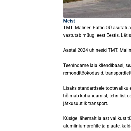
Meist
TMT. Malinen Baltic OÜ asutati 
vastutab müügi eest Eestis, Läti
Aastal 2024 ühinesid TMT. Maline
Teenindame laia kliendibaasi, sea
remonditöökodasid, transpordiette
Lisaks standardsele tootevalikul
hõlmab kohandamist, tehnilist os
jätkusuutlik transport.
Küsige lähemalt laiast valikust tü
alumiiniumprofiile ja plaate, kald