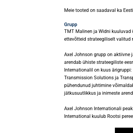
Meie tooted on saadaval ka Eest
Grupp
TMT Malinen ja Widni kuuluvad 
ettevõtteid strateegiliselt valitu
Axel Johnson grupp on aktiivne ja
arendab ühiste strateegiliste ee
Internationalil on kuus ärigruppi:
Transmission Solutions ja Transpo
pühendunud juhtimine võimaldab t
jätkusuutlikkus ja inimeste aren
Axel Johnson Internationali peak
International kuulub Rootsi pere