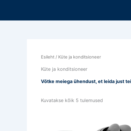
Sorteeritud
Mine
viimase
sisu
järgi
juurde
Esileht
/ Küte ja konditsioneer
Küte ja konditsioneer
Võtke meiega ühendust, et leida just te
Kuvatakse kõik 5 tulemused