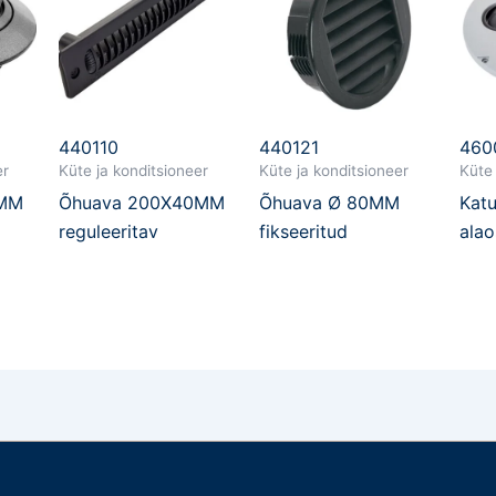
440110
440121
460
er
Küte ja konditsioneer
Küte ja konditsioneer
Küte 
8MM
Õhuava 200X40MM
Õhuava Ø 80MM
Katu
reguleeritav
fikseeritud
alao