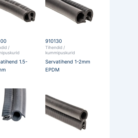
100
910130
did /
Tihendid /
ipuskurid
kummipuskurid
atihend 1.5-
Servatihend 1-2mm
mm
EPDM