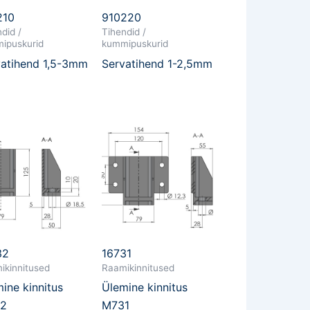
210
910220
did /
Tihendid /
ipuskurid
kummipuskurid
vatihend 1,5-3mm
Servatihend 1-2,5mm
32
16731
ikinnitused
Raamikinnitused
ine kinnitus
Ülemine kinnitus
2
M731