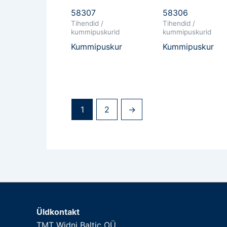
58307
58306
Tihendid /
Tihendid /
kummipuskurid
kummipuskurid
Kummipuskur
Kummipuskur
1
2
→
Üldkontakt
TMT Widni Baltic OÜ