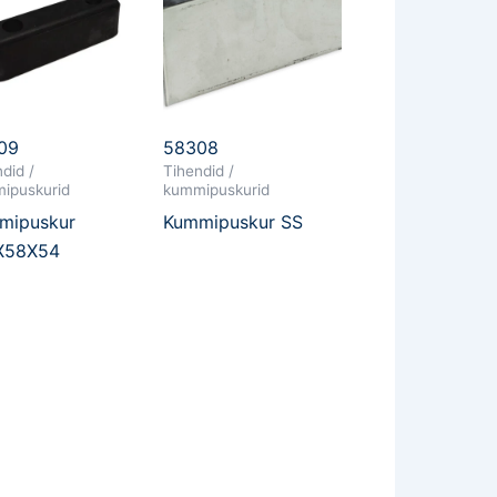
09
58308
did /
Tihendid /
ipuskurid
kummipuskurid
mipuskur
Kummipuskur SS
X58X54