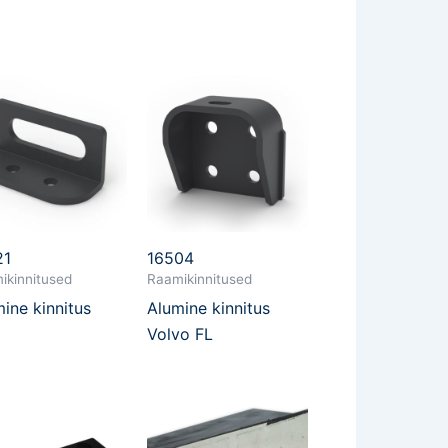
21
16504
ikinnitused
Raamikinnitused
ine kinnitus
Alumine kinnitus
Volvo FL