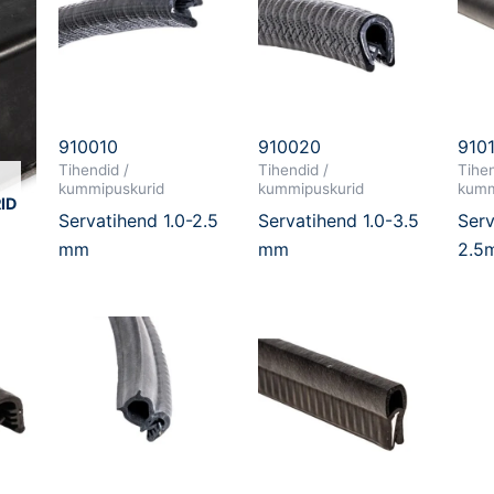
910010
910020
910
Tihendid /
Tihendid /
Tihen
kummipuskurid
kummipuskurid
kumm
ID
Servatihend 1.0-2.5
Servatihend 1.0-3.5
Serv
mm
mm
2.5