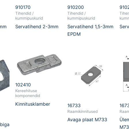
910170
910200
910
Tihendid /
Tihendid /
Tihen
kummipuskurid
kummipuskurid
kumm
6mm
Servatihend 2-3mm
Servatihend 1,5-3mm
Ser
EPDM
102410
Kereehituse
komponendid
Kinnitusklamber
16733
167
Raamikinnitused
Raam
Avaga plaat M733
Ülem
biga
M73