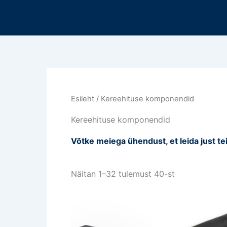
Sorteeritud
Mine
viimase
sisu
järgi
juurde
Esileht
/ Kereehituse komponendid
Kereehituse komponendid
Võtke meiega ühendust, et leida just te
Näitan 1–32 tulemust 40-st