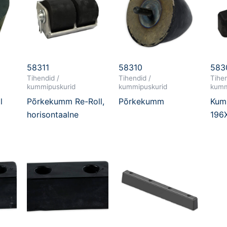
58311
58310
583
Tihendid /
Tihendid /
Tihen
kummipuskurid
kummipuskurid
kumm
l
Põrkekumm Re-Roll,
Põrkekumm
Kum
horisontaalne
196