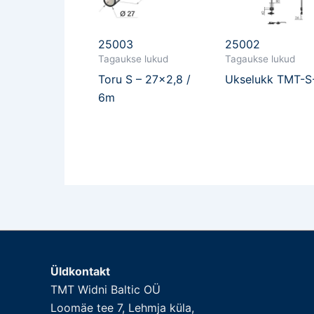
25003
25002
Tagaukse lukud
Tagaukse lukud
Toru S – 27×2,8 /
Ukselukk TMT-S
6m
Üldkontakt
TMT Widni Baltic OÜ
Loomäe tee 7, Lehmja küla,