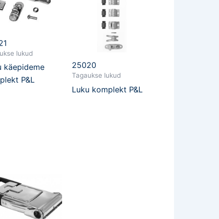
21
ukse lukud
25020
u käepideme
Tagaukse lukud
plekt P&L
Luku komplekt P&L