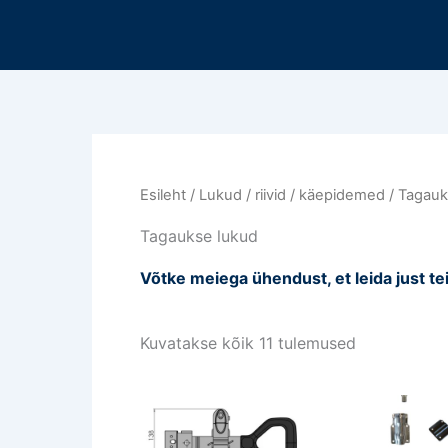
Sorteeritud
Mine
viimase
sisu
järgi
juurde
Esileht
/
Lukud / riivid / käepidemed
/ Tagauk
Tagaukse lukud
Võtke meiega ühendust, et leida just te
Kuvatakse kõik 11 tulemused