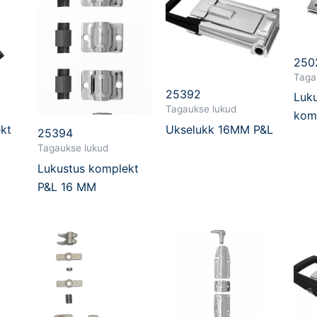
250
Taga
25392
Luk
Tagaukse lukud
kom
kt
Ukselukk 16MM P&L
25394
Tagaukse lukud
Lukustus komplekt
P&L 16 MM