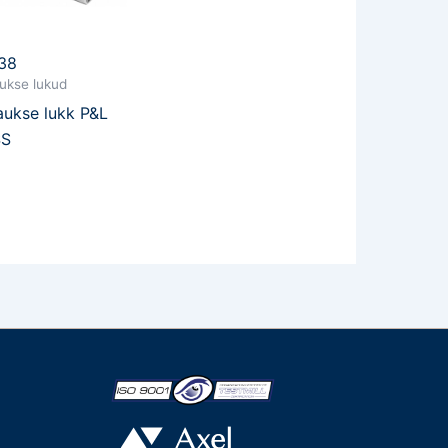
38
ukse lukud
ukse lukk P&L
SS