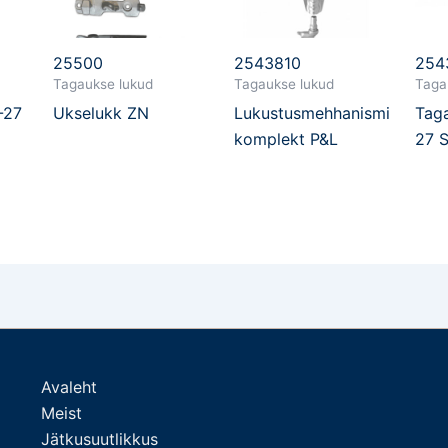
25500
2543810
254
Tagaukse lukud
Tagaukse lukud
Taga
-27
Ukselukk ZN
Lukustusmehhanismi
Taga
komplekt P&L
27 
Avaleht
Meist
Jätkusuutlikkus