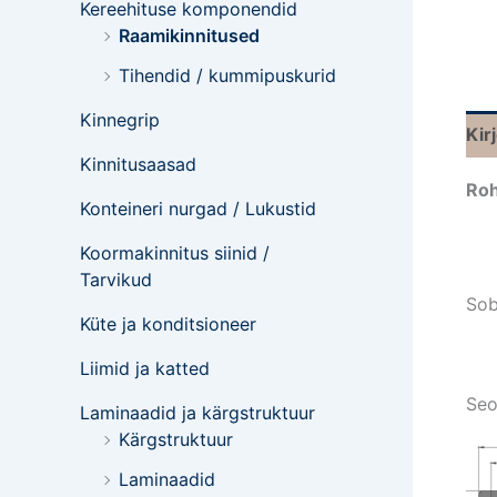
Kereehituse komponendid
Raamikinnitused
Tihendid / kummipuskurid
Kinnegrip
Kir
Kinnitusaasad
Roh
Konteineri nurgad / Lukustid
Koormakinnitus siinid /
Tarvikud
Sob
Küte ja konditsioneer
Liimid ja katted
Seo
Laminaadid ja kärgstruktuur
Kärgstruktuur
Laminaadid