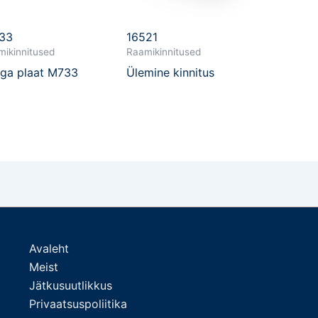
33
16521
ikinnitused
Raamikinnitused
ga plaat M733
Ülemine kinnitus
Avaleht
Meist
Jätkusuutlikkus
Privaatsuspoliitika