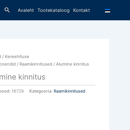
Otsing
Avaleht
Tootekataloog
Kontakt
t
/
Kereehituse
onendid
/
Raamikinnitused
/ Alumine kinnitus
mine kinnitus
kood:
16729
Kategooria:
Raamikinnitused