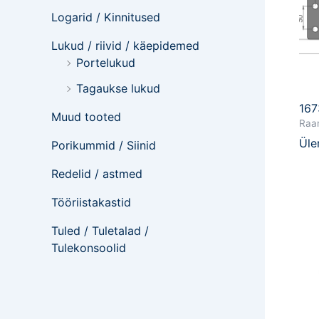
Logarid / Kinnitused
Lukud / riivid / käepidemed
Portelukud
Tagaukse lukud
167
Muud tooted
Raam
Üle
Porikummid / Siinid
Redelid / astmed
Tööriistakastid
Tuled / Tuletalad /
Tulekonsoolid