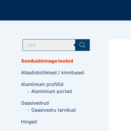
Mine
sisu
juurde
T
o
o
d
e
Soodushinnaga tooted
t
e
Allasõidutõkked / kinnitused
o
t
s
Alumiinium profiilid
i
Alumiinium ported
n
g
Gaasivedrud
Gaasivedru tarvikud
Hinged