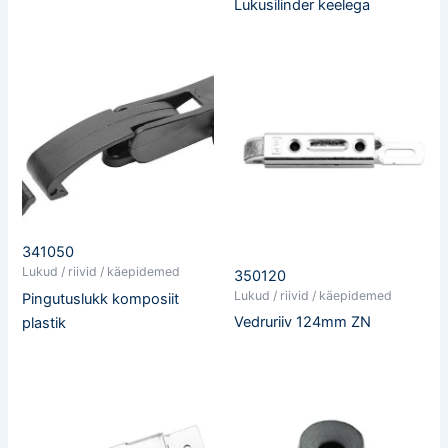
Lukusilinder keelega
341050
Lukud / riivid / käepidemed
350120
Lukud / riivid / käepidemed
Pingutuslukk komposiit
Vedruriiv 124mm ZN
plastik