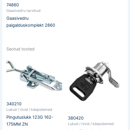
74860
Gaasivedru tarvikud
Gaasivedru
paigalduskomplekt 2860
Seotud tooted
340210
Lukud / riivid / käepidemed
Pingutuslukk 123G 162-
380420
Lukud / riivid / käepidemed
175MM ZN