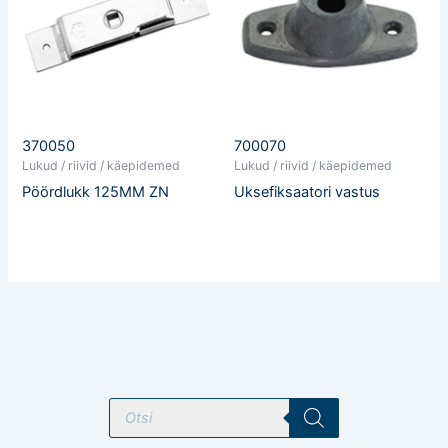
370050
700070
Lukud / riivid / käepidemed
Lukud / riivid / käepidemed
Pöördlukk 125MM ZN
Uksefiksaatori vastus
T
o
o
d