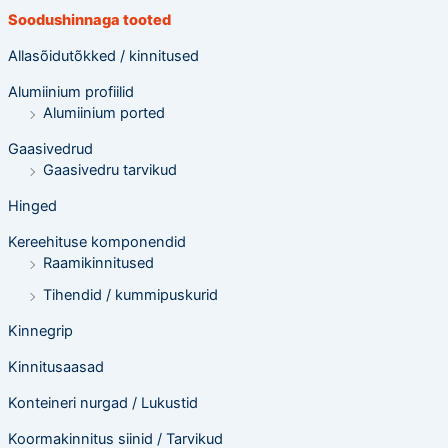
e
Soodushinnaga tooted
t
e
o
Allasõidutõkked / kinnitused
t
s
Alumiinium profiilid
i
n
Alumiinium ported
g
Gaasivedrud
Gaasivedru tarvikud
Hinged
Kereehituse komponendid
Raamikinnitused
Tihendid / kummipuskurid
Kinnegrip
Kinnitusaasad
Konteineri nurgad / Lukustid
Koormakinnitus siinid / Tarvikud