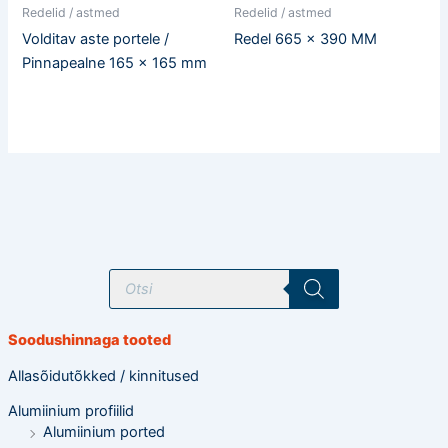
Redelid / astmed
Redelid / astmed
Volditav aste portele /
Redel 665 x 390 MM
Pinnapealne 165 x 165 mm
T
o
o
d
e
Soodushinnaga tooted
t
e
o
Allasõidutõkked / kinnitused
t
s
Alumiinium profiilid
i
n
Alumiinium ported
g