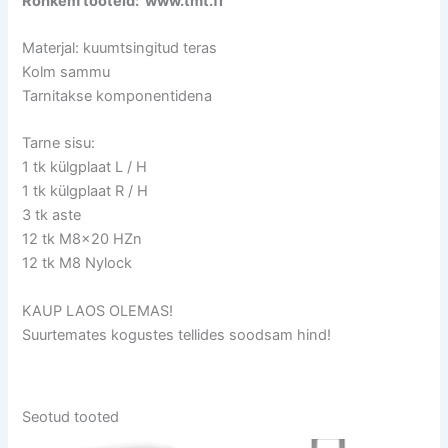
Rohkem tooteid: www.tmt.fi
Materjal: kuumtsingitud teras
Kolm sammu
Tarnitakse komponentidena
Tarne sisu:
1 tk külgplaat L / H
1 tk külgplaat R / H
3 tk aste
12 tk M8x20 HZn
12 tk M8 Nylock
KAUP LAOS OLEMAS!
Suurtemates kogustes tellides soodsam hind!
Seotud tooted