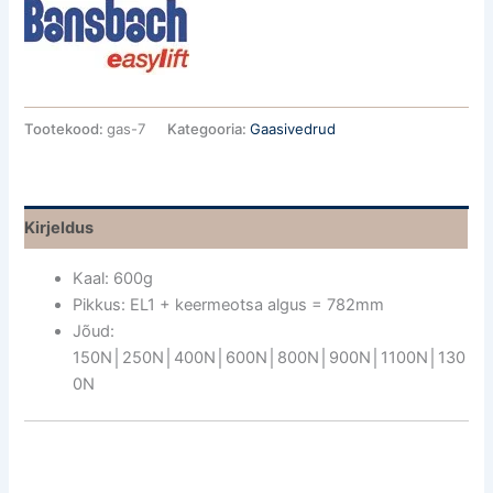
Tootekood:
gas-7
Kategooria:
Gaasivedrud
Kirjeldus
Kaal: 600g
Pikkus: EL1 + keermeotsa algus = 782mm
Jõud:
150N│250N│400N│600N│800N│900N│1100N│130
0N