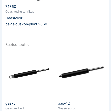
74860
Gaasivedru tarvikud
Gaasivedru
paigalduskomplekt 2860
Seotud tooted
gas-5
gas-12
Gaasivedrud
Gaasivedrud