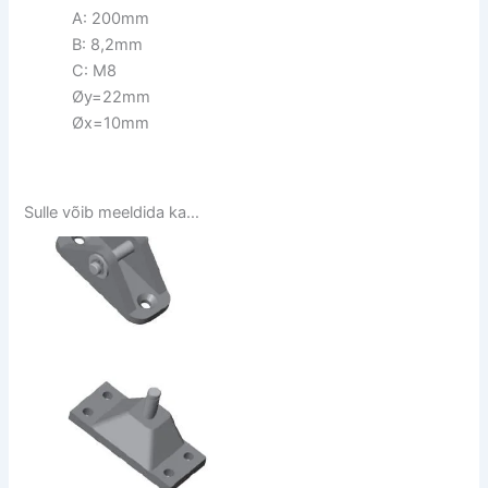
A: 200mm
B: 8,2mm
C: M8
Øy=22mm
Øx=10mm
Sulle võib meeldida ka…