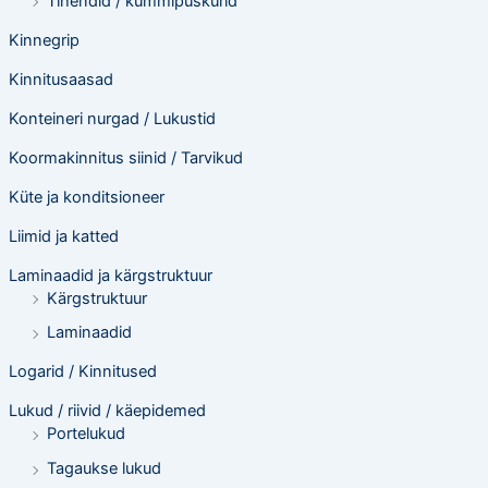
Tihendid / kummipuskurid
Kinnegrip
Kinnitusaasad
Konteineri nurgad / Lukustid
Koormakinnitus siinid / Tarvikud
Küte ja konditsioneer
Liimid ja katted
Laminaadid ja kärgstruktuur
Kärgstruktuur
Laminaadid
Logarid / Kinnitused
Lukud / riivid / käepidemed
Portelukud
Tagaukse lukud