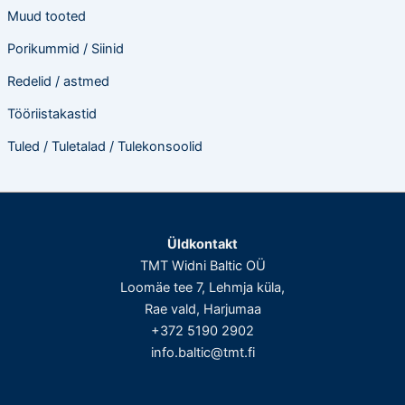
Muud tooted
Porikummid / Siinid
Redelid / astmed
Tööriistakastid
Tuled / Tuletalad / Tulekonsoolid
Üldkontakt
TMT Widni Baltic OÜ
Loomäe tee 7, Lehmja küla,
Rae vald, Harjumaa
+372 5190 2902
info.baltic@tmt.fi