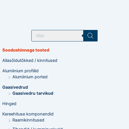
T
o
o
d
e
Soodushinnaga tooted
t
e
o
Allasõidutõkked / kinnitused
t
s
Alumiinium profiilid
i
n
Alumiinium ported
g
Gaasivedrud
Gaasivedru tarvikud
Hinged
Kereehituse komponendid
Raamikinnitused