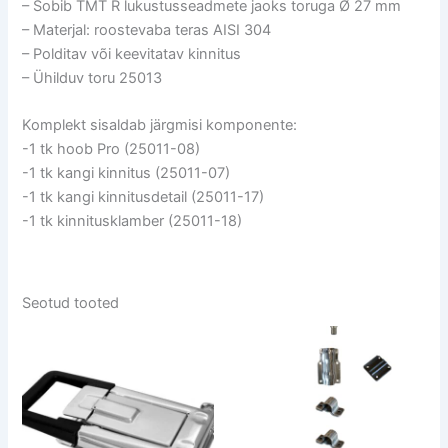
– Sobib TMT R lukustusseadmete jaoks toruga Ø 27 mm
– Materjal: roostevaba teras AISI 304
– Polditav või keevitatav kinnitus
– Ühilduv toru 25013
Komplekt sisaldab järgmisi komponente:
-1 tk hoob Pro (25011-08)
-1 tk kangi kinnitus (25011-07)
-1 tk kangi kinnitusdetail (25011-17)
-1 tk kinnitusklamber (25011-18)
Seotud tooted