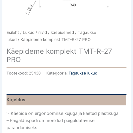
Esileht
/
Lukud / riivid / käepidemed
/
Tagaukse
lukud
/ Käepideme komplekt TMT-R-27 PRO
Käepideme komplekt TMT-R-27
PRO
Tootekood:
25430
Kategooria:
Tagaukse lukud
Kirjeldus
‘- Käepide on ergonoomilise kujuga ja kaetud plastikuga
– Paigalduspadi on mõeldud paigaldatavuse
parandamiseks