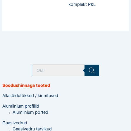
komplekt P&L
T
o
o
d
e
Soodushinnaga tooted
t
e
o
Allasõidutõkked / kinnitused
t
s
Alumiinium profiilid
i
n
Alumiinium ported
g
Gaasivedrud
Gaasivedru tarvikud