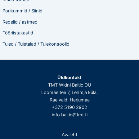
Porikummid / Siinid
Redelid / astmed
Tööriistakastid
Tuled / Tuletalad / Tulekonsoolid
Üldkontakt
TMT Widni Baltic OÜ
Loomäe tee 7, Lehmja küla,
Rae vald, Harjumaa
+372 5190 2902
info.baltic@tmt.fi
Avaleht