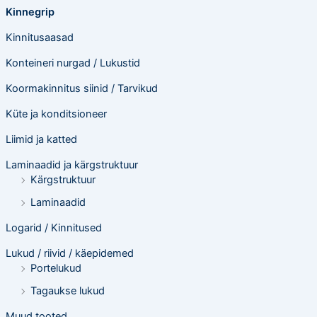
Kinnegrip
Kinnitusaasad
Konteineri nurgad / Lukustid
Koormakinnitus siinid / Tarvikud
Küte ja konditsioneer
Liimid ja katted
Laminaadid ja kärgstruktuur
Kärgstruktuur
Laminaadid
Logarid / Kinnitused
Lukud / riivid / käepidemed
Portelukud
Tagaukse lukud
Muud tooted