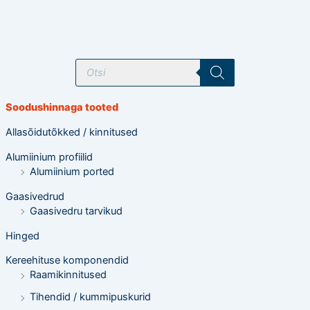
T
o
o
d
e
Soodushinnaga tooted
t
e
o
Allasõidutõkked / kinnitused
t
s
Alumiinium profiilid
i
n
Alumiinium ported
g
Gaasivedrud
Gaasivedru tarvikud
Hinged
Kereehituse komponendid
Raamikinnitused
Tihendid / kummipuskurid