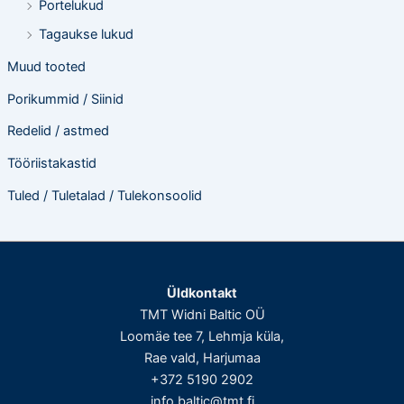
Portelukud
Tagaukse lukud
Muud tooted
Porikummid / Siinid
Redelid / astmed
Tööriistakastid
Tuled / Tuletalad / Tulekonsoolid
Üldkontakt
TMT Widni Baltic OÜ
Loomäe tee 7, Lehmja küla,
Rae vald, Harjumaa
+372 5190 2902
info.baltic@tmt.fi