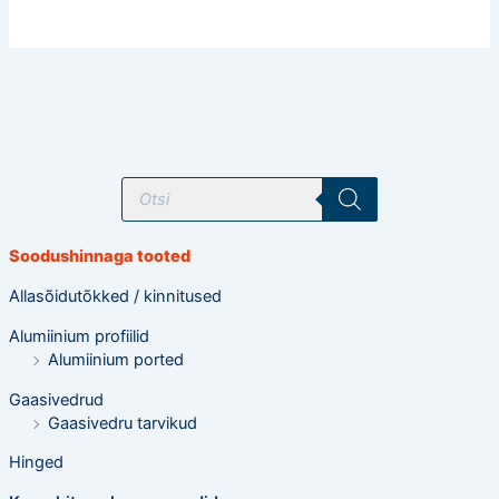
T
o
o
d
e
Soodushinnaga tooted
t
e
o
Allasõidutõkked / kinnitused
t
s
Alumiinium profiilid
i
n
Alumiinium ported
g
Gaasivedrud
Gaasivedru tarvikud
Hinged