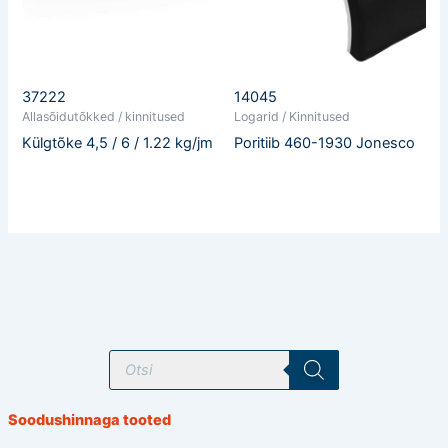
37222
14045
Allasõidutõkked / kinnitused
Logarid / Kinnitused
Külgtõke 4,5 / 6 / 1.22 kg/jm
Poritiib 460-1930 Jonesco
T
o
o
d
e
Soodushinnaga tooted
t
e