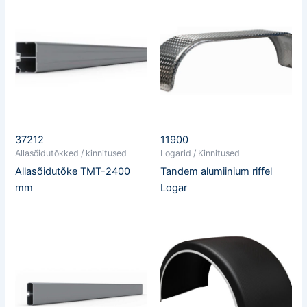
37212
11900
Allasõidutõkked / kinnitused
Logarid / Kinnitused
Allasõidutõke TMT-2400
Tandem alumiinium riffel
mm
Logar