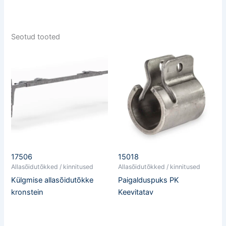
Seotud tooted
17506
15018
Allasõidutõkked / kinnitused
Allasõidutõkked / kinnitused
Külgmise allasõidutõkke
Paigalduspuks PK
kronstein
Keevitatav