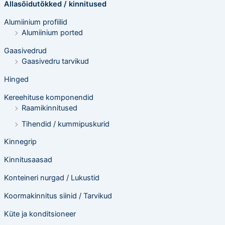
o
Allasõidutõkked / kinnitused
t
s
Alumiinium profiilid
i
n
Alumiinium ported
g
Gaasivedrud
Gaasivedru tarvikud
Hinged
Kereehituse komponendid
Raamikinnitused
Tihendid / kummipuskurid
Kinnegrip
Kinnitusaasad
Konteineri nurgad / Lukustid
Koormakinnitus siinid / Tarvikud
Küte ja konditsioneer