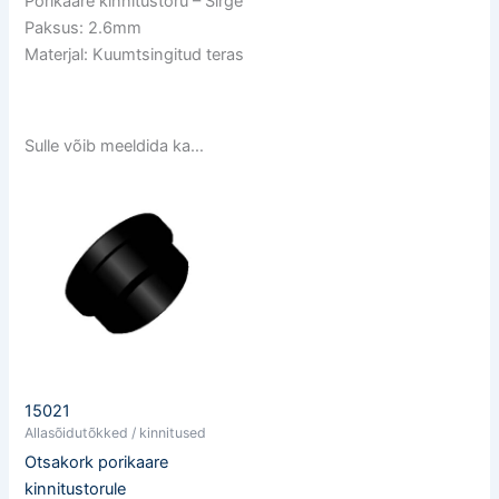
Porikaare kinnitustoru – Sirge
Paksus: 2.6mm
Materjal: Kuumtsingitud teras
Sulle võib meeldida ka…
15021
Allasõidutõkked / kinnitused
Otsakork porikaare
kinnitustorule