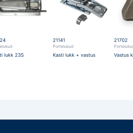
324
21141
21702
elukud
Portelukud
Porteluku
ti lukk 23S
Kasti lukk + vastus
Vastus 