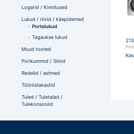
Logarid / Kinnitused
Lukud / riivid / käepidemed
Portelukud
Tagaukse lukud
21
Port
Muud tooted
Kas
Porikummid / Siinid
Redelid / astmed
Tööriistakastid
Tuled / Tuletalad /
Tulekonsoolid