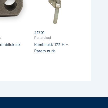
21701
d
Portelukud
kombilukule
Kombilukk 172 H –
Parem nurk