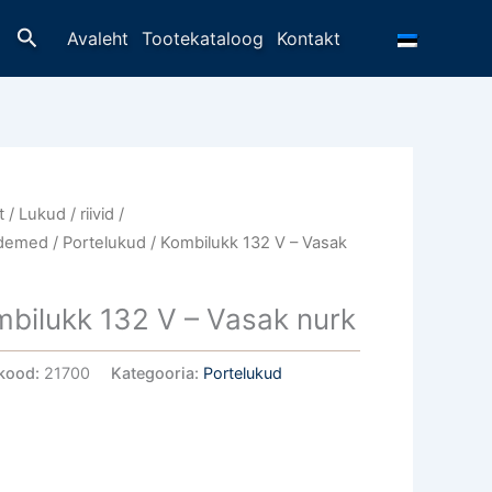
Otsing
Avaleht
Tootekataloog
Kontakt
t
/
Lukud / riivid /
idemed
/
Portelukud
/ Kombilukk 132 V – Vasak
bilukk 132 V – Vasak nurk
kood:
21700
Kategooria:
Portelukud