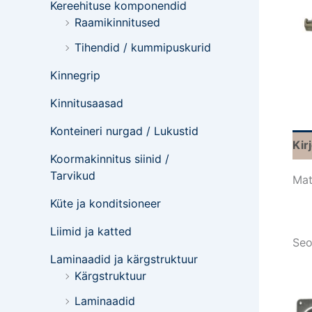
Kereehituse komponendid
Raamikinnitused
Tihendid / kummipuskurid
Kinnegrip
Kinnitusaasad
Konteineri nurgad / Lukustid
Kir
Koormakinnitus siinid /
Tarvikud
Mat
Küte ja konditsioneer
Liimid ja katted
Seo
Laminaadid ja kärgstruktuur
Kärgstruktuur
Laminaadid