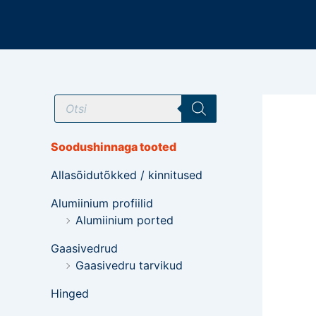
Mine
sisu
juurde
T
o
o
d
e
Soodushinnaga tooted
t
e
Allasõidutõkked / kinnitused
o
t
s
Alumiinium profiilid
i
Alumiinium ported
n
g
Gaasivedrud
Gaasivedru tarvikud
Hinged