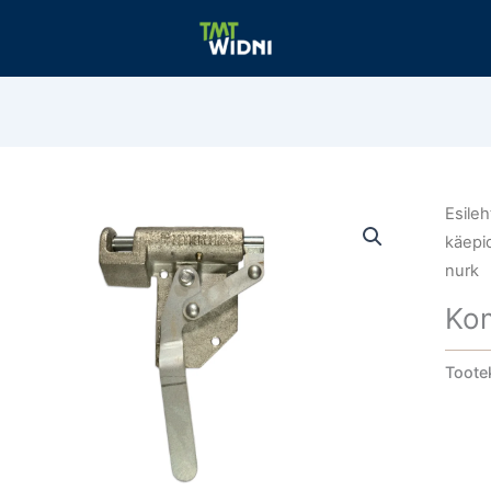
Esileh
käep
nurk
Kom
Toote