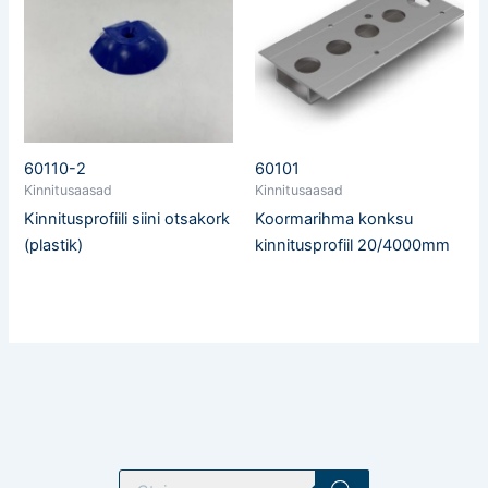
60110-2
60101
Kinnitusaasad
Kinnitusaasad
Kinnitusprofiili siini otsakork
Koormarihma konksu
(plastik)
kinnitusprofiil 20/4000mm
T