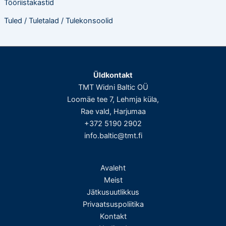
Tööriistakastid
Tuled / Tuletalad / Tulekonsoolid
Üldkontakt
TMT Widni Baltic OÜ
Loomäe tee 7, Lehmja küla,
Rae vald, Harjumaa
+372 5190 2902
info.baltic@tmt.fi
Avaleht
Meist
Jätkusuutlikkus
Privaatsuspoliitika
Kontakt