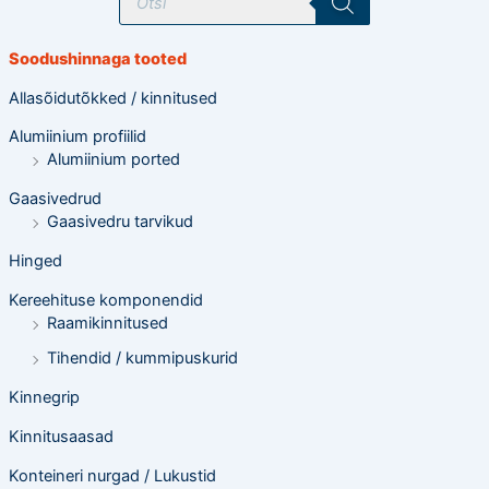
o
o
d
e
Soodushinnaga tooted
t
e
o
Allasõidutõkked / kinnitused
t
s
Alumiinium profiilid
i
n
Alumiinium ported
g
Gaasivedrud
Gaasivedru tarvikud
Hinged
Kereehituse komponendid
Raamikinnitused
Tihendid / kummipuskurid
Kinnegrip
Kinnitusaasad
Konteineri nurgad / Lukustid