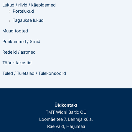
Lukud / riivid / käepidemed
Portelukud
Tagaukse lukud
Muud tooted
Porikummid / Siinid
Redelid / astmed
Tööriistakastid
Tuled / Tuletalad / Tulekonsoolid
Üldkontakt
TMT Widni Baltic OÜ
Loomäe tee 7, Lehmja küla,
Rae vald, Harjumaa