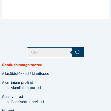
T
o
o
d
e
Soodushinnaga tooted
t
e
o
Allasõidutõkked / kinnitused
t
s
Alumiinium profiilid
i
n
Alumiinium ported
g
Gaasivedrud
Gaasivedru tarvikud
Hinged