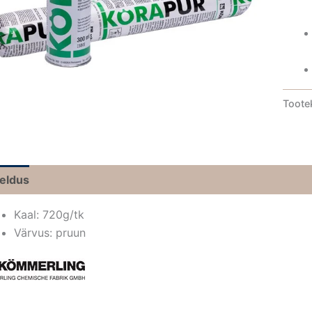
Toote
jeldus
Kaal: 720g/tk
Värvus: pruun