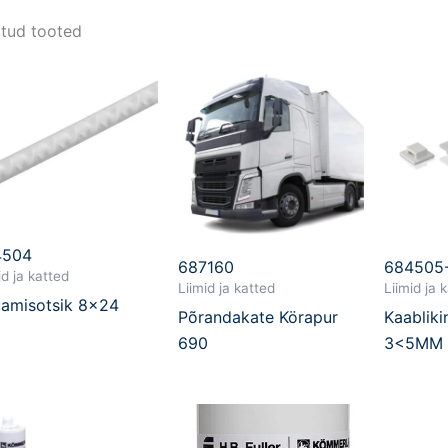
tud tooted
4504
687160
684505
id ja katted
Liimid ja katted
Liimid ja 
amisotsik 8×24
Põrandakate Körapur
Kaabliki
690
3<5MM 