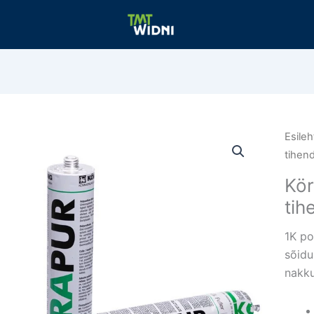
Esileh
tihen
Kör
tih
1K po
sõidu
nakku