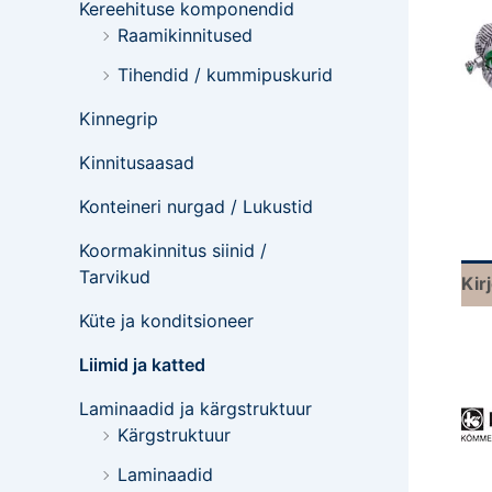
Kereehituse komponendid
Raamikinnitused
Tihendid / kummipuskurid
Kinnegrip
Kinnitusaasad
Konteineri nurgad / Lukustid
Koormakinnitus siinid /
Tarvikud
Kir
Küte ja konditsioneer
Liimid ja katted
Laminaadid ja kärgstruktuur
Kärgstruktuur
Laminaadid