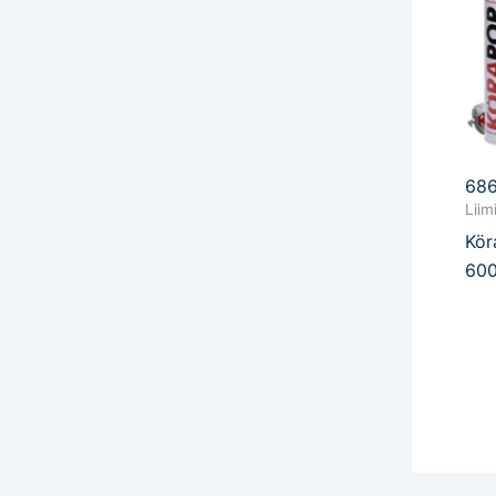
68
Liim
Kör
60