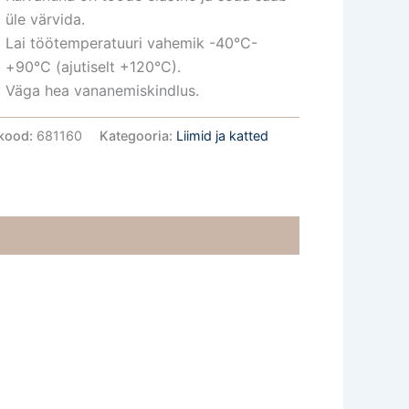
üle värvida.
Lai töötemperatuuri vahemik -40°C-
+90°C (ajutiselt +120°C).
Väga hea vananemiskindlus.
kood:
681160
Kategooria:
Liimid ja katted