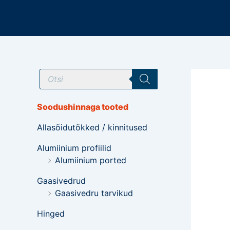
Mine
sisu
juurde
T
o
o
d
e
Soodushinnaga tooted
t
e
Allasõidutõkked / kinnitused
o
t
s
Alumiinium profiilid
i
Alumiinium ported
n
g
Gaasivedrud
Gaasivedru tarvikud
Hinged