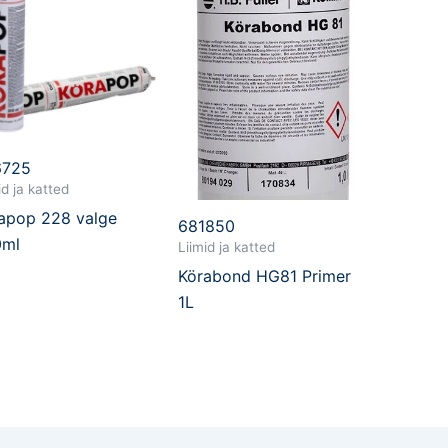
6725
id ja katted
apop 228 valge
681850
0ml
Liimid ja katted
Körabond HG81 Primer
1L