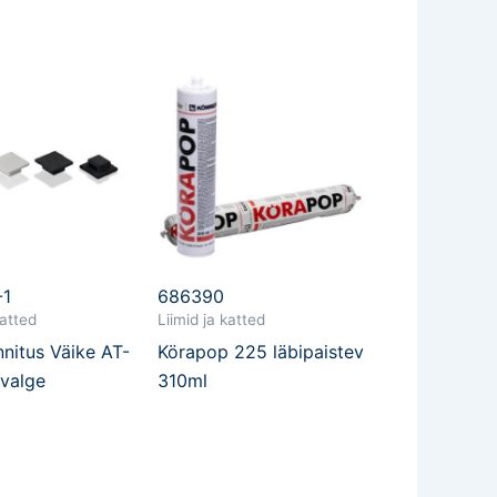
-1
686390
katted
Liimid ja katted
nnitus Väike AT-
Körapop 225 läbipaistev
valge
310ml