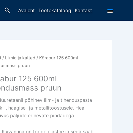
Otsing
Avaleht
Tootekataloog
Kontakt
t
/
Liimid ja katted
/ Körabur 125 600ml
dusmass pruun
abur 125 600ml
endusmass pruun
lüuretaanil põhinev liim- ja tihenduspasta
ki-, haagise- ja metallitööstusele. Hea
vus paljude erinevate pindadega.
Kuivanuna on toode elastne ja seda saab