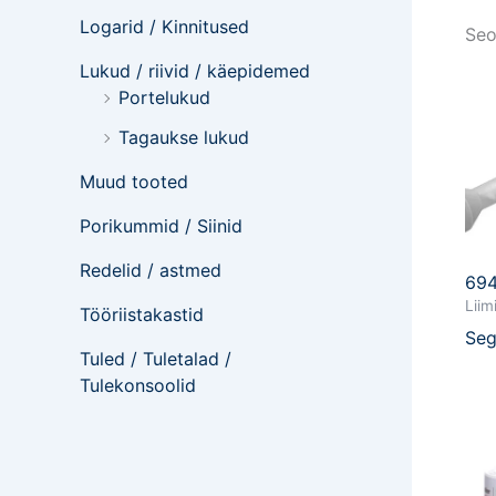
Logarid / Kinnitused
Seo
Lukud / riivid / käepidemed
Portelukud
Tagaukse lukud
Muud tooted
Porikummid / Siinid
Redelid / astmed
69
Liim
Tööriistakastid
Seg
Tuled / Tuletalad /
Tulekonsoolid