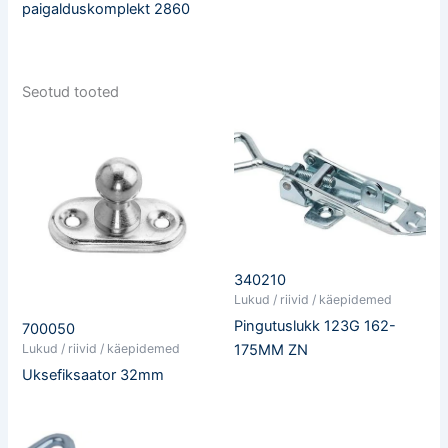
paigalduskomplekt 2860
Seotud tooted
340210
Lukud / riivid / käepidemed
Pingutuslukk 123G 162-
700050
Lukud / riivid / käepidemed
175MM ZN
Uksefiksaator 32mm