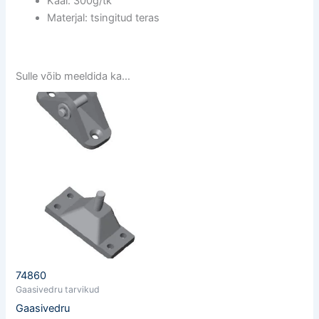
Kaal: 300g/tk
Materjal: tsingitud teras
Sulle võib meeldida ka…
74860
Gaasivedru tarvikud
Gaasivedru