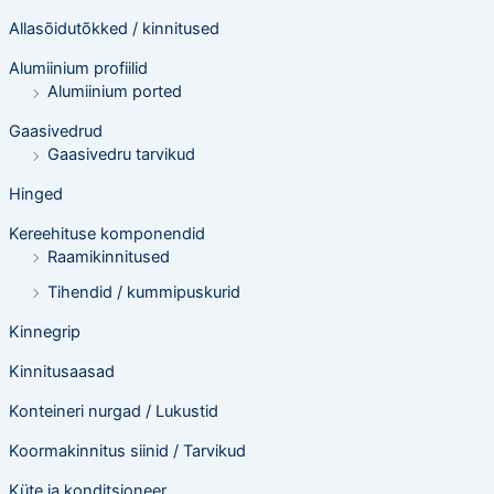
e
o
Allasõidutõkked / kinnitused
t
s
Alumiinium profiilid
i
n
Alumiinium ported
g
Gaasivedrud
Gaasivedru tarvikud
Hinged
Kereehituse komponendid
Raamikinnitused
Tihendid / kummipuskurid
Kinnegrip
Kinnitusaasad
Konteineri nurgad / Lukustid
Koormakinnitus siinid / Tarvikud
Küte ja konditsioneer