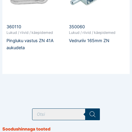
360110
350060
Lukud / riivid / käepidemed
Lukud / riivid / käepidemed
Pingluku vastus ZN 41A
Vedruriiv 165mm ZN
aukudeta
T
o
o
d
e
Soodushinnaga tooted
t