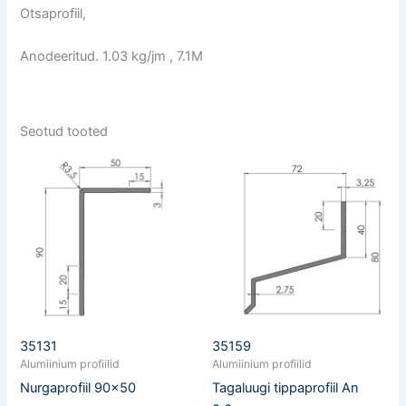
Otsaprofiil,
Anodeeritud. 1.03 kg/jm , 7.1M
Seotud tooted
35131
35159
Alumiinium profiilid
Alumiinium profiilid
Nurgaprofiil 90×50
Tagaluugi tippaprofiil An