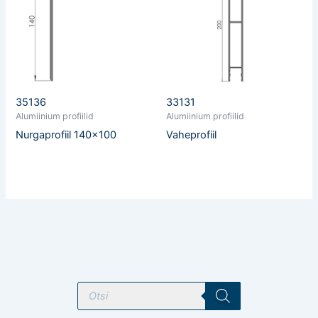
35136
33131
Alumiinium profiilid
Alumiinium profiilid
Nurgaprofiil 140×100
Vaheprofiil
T
o
o
d