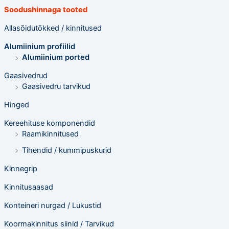
e
Soodushinnaga tooted
t
e
o
Allasõidutõkked / kinnitused
t
s
Alumiinium profiilid
i
n
Alumiinium ported
g
Gaasivedrud
Gaasivedru tarvikud
Hinged
Kereehituse komponendid
Raamikinnitused
Tihendid / kummipuskurid
Kinnegrip
Kinnitusaasad
Konteineri nurgad / Lukustid
Koormakinnitus siinid / Tarvikud