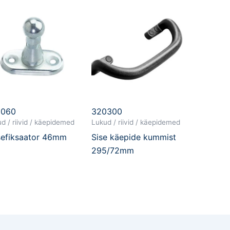
0060
320300
d / riivid / käepidemed
Lukud / riivid / käepidemed
efiksaator 46mm
Sise käepide kummist
295/72mm