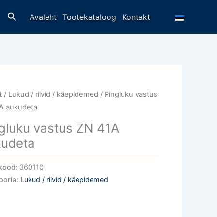
Otsing
Avaleht
Tootekataloog
Kontakt
t
/
Lukud / riivid / käepidemed
/ Pingluku vastus
A aukudeta
gluku vastus ZN 41A
kudeta
kood:
360110
ooria:
Lukud / riivid / käepidemed