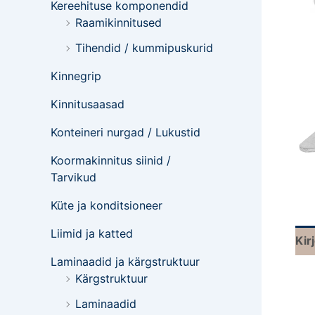
Kereehituse komponendid
Raamikinnitused
Tihendid / kummipuskurid
Kinnegrip
Kinnitusaasad
Konteineri nurgad / Lukustid
Koormakinnitus siinid /
Tarvikud
Küte ja konditsioneer
Liimid ja katted
Kir
Laminaadid ja kärgstruktuur
Kärgstruktuur
Laminaadid