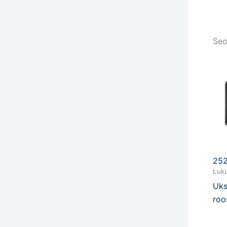
Seo
25
Luku
Uks
roo