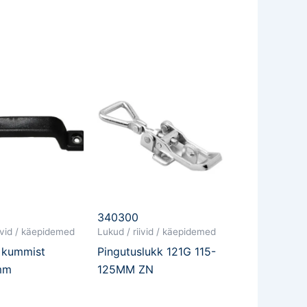
340300
iivid / käepidemed
Lukud / riivid / käepidemed
 kummist
Pingutuslukk 121G 115-
mm
125MM ZN