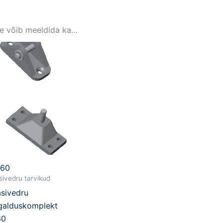
le võib meeldida ka…
860
ivedru tarvikud
sivedru
galduskomplekt
60