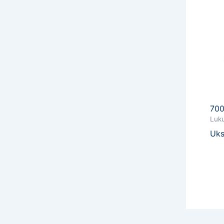
70
Luku
Uks