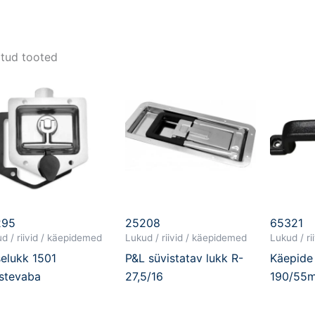
tud tooted
295
25208
65321
d / riivid / käepidemed
Lukud / riivid / käepidemed
Lukud / r
elukk 1501
P&L süvistatav lukk R-
Käepide
stevaba
27,5/16
190/55