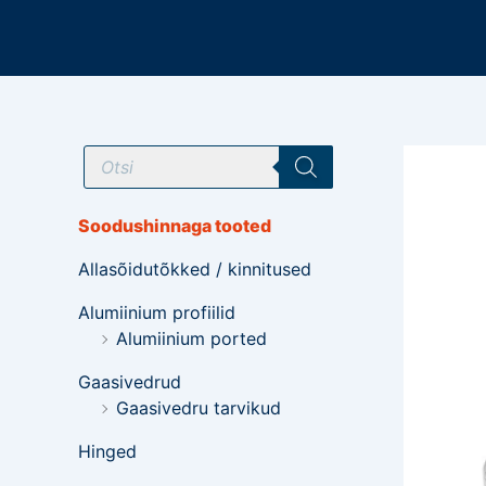
Mine
sisu
juurde
T
o
o
d
e
Soodushinnaga tooted
t
e
Allasõidutõkked / kinnitused
o
t
s
Alumiinium profiilid
i
Alumiinium ported
n
g
Gaasivedrud
Gaasivedru tarvikud
Hinged