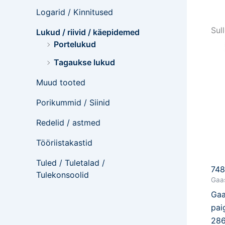
Logarid / Kinnitused
Sul
Lukud / riivid / käepidemed
Portelukud
Tagaukse lukud
Muud tooted
Porikummid / Siinid
Redelid / astmed
Tööriistakastid
Tuled / Tuletalad /
74
Tulekonsoolid
Gaas
Gaa
pai
28