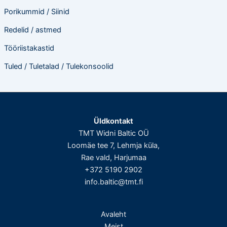
Porikummid / Siinid
Redelid / astmed
Tööriistakastid
Tuled / Tuletalad / Tulekonsoolid
Üldkontakt
TMT Widni Baltic OÜ
Loomäe tee 7, Lehmja küla,
Rae vald, Harjumaa
+372 5190 2902
info.baltic@tmt.fi
Avaleht
Meist