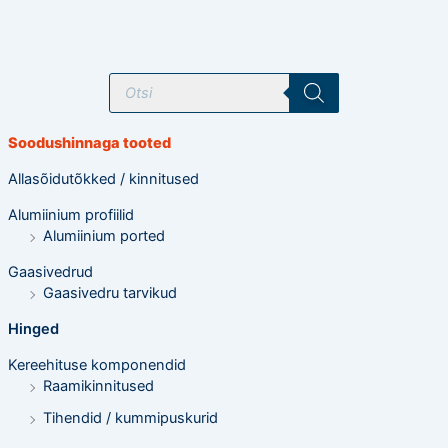
T
o
o
d
e
Soodushinnaga tooted
t
e
o
Allasõidutõkked / kinnitused
t
s
Alumiinium profiilid
i
n
Alumiinium ported
g
Gaasivedrud
Gaasivedru tarvikud
Hinged
Kereehituse komponendid
Raamikinnitused
Tihendid / kummipuskurid