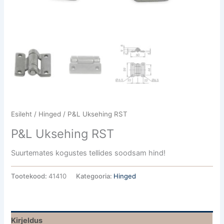
Esileht
/
Hinged
/ P&L Uksehing RST
P&L Uksehing RST
Suurtemates kogustes tellides soodsam hind!
Tootekood:
41410
Kategooria:
Hinged
Kirjeldus