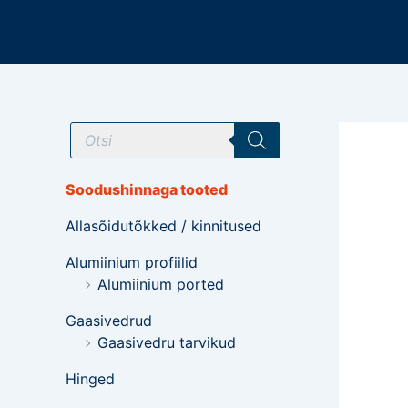
Mine
sisu
juurde
T
o
o
d
e
Soodushinnaga tooted
t
e
Allasõidutõkked / kinnitused
o
t
s
Alumiinium profiilid
i
Alumiinium ported
n
g
Gaasivedrud
Gaasivedru tarvikud
Hinged