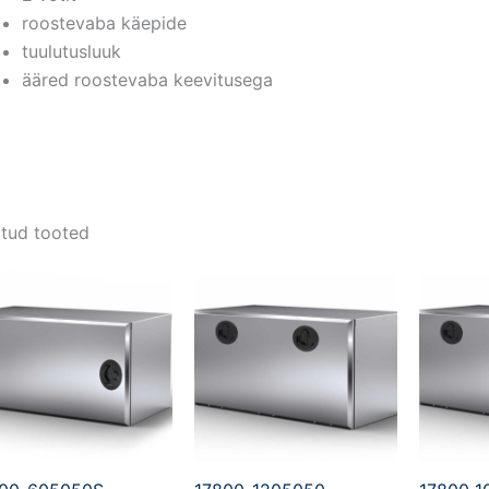
roostevaba käepide
tuulutusluuk
ääred roostevaba keevitusega
tud tooted