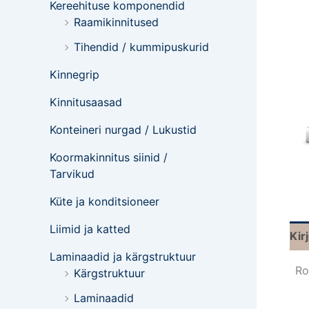
Kereehituse komponendid
Raamikinnitused
Tihendid / kummipuskurid
Kinnegrip
Kinnitusaasad
Konteineri nurgad / Lukustid
Koormakinnitus siinid /
Tarvikud
Küte ja konditsioneer
Liimid ja katted
Kir
Laminaadid ja kärgstruktuur
Ro
Kärgstruktuur
Laminaadid