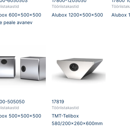
800-605050S
17800-1205050
17800 1
iistakastid
Tööriistakastid
Tööriistak
ubox 600x500x500
Alubox 1200x500x500
Alubox
je peale avanev
800-505050
17819
iistakastid
Tööriistakastid
ubox 500x500x500
TMT-Telibox
580/200x260x600mm