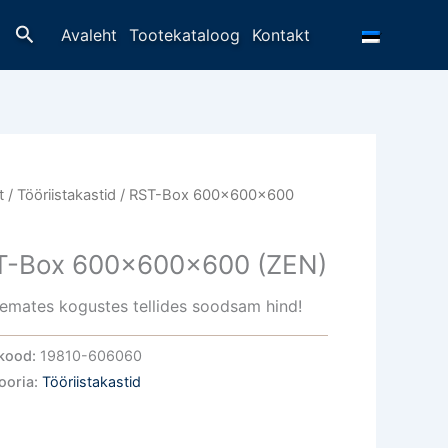
Otsing
Avaleht
Tootekataloog
Kontakt
t
/
Tööriistakastid
/ RST-Box 600x600x600
T-Box 600x600x600 (ZEN)
emates kogustes tellides soodsam hind!
kood:
19810-606060
ooria:
Tööriistakastid