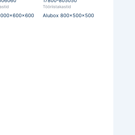
006060
17800-805050
astid
Tööriistakastid
 1000x600x600
Alubox 800x500x500