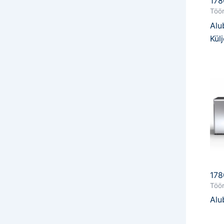
17
Töör
Al
Kül
17
Töör
Al