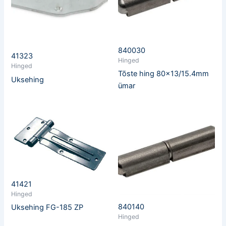
840030
41323
Hinged
Hinged
Tõste hing 80×13/15.4mm
Uksehing
ümar
41421
Hinged
840140
Uksehing FG-185 ZP
Hinged