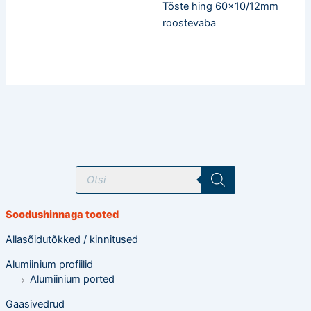
Tõste hing 60×10/12mm
roostevaba
T
o
o
d
e
Soodushinnaga tooted
t
e
o
Allasõidutõkked / kinnitused
t
s
Alumiinium profiilid
i
n
Alumiinium ported
g
Gaasivedrud