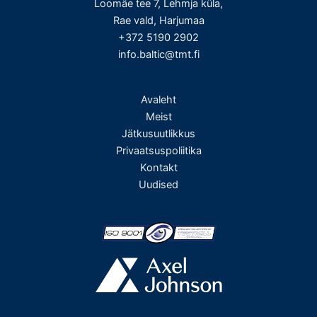
Loomäe tee 7, Lehmja küla,
Rae vald, Harjumaa
+372 5190 2902
info.baltic@tmt.fi
Avaleht
Meist
Jätkusuutlikkus
Privaatsuspoliitika
Kontakt
Uudised