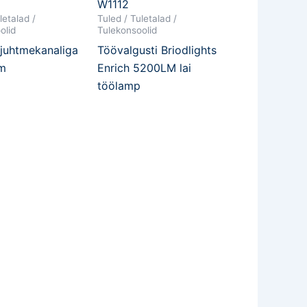
W1112
letalad /
Tuled / Tuletalad /
olid
Tulekonsoolid
 juhtmekanaliga
Töövalgusti Briodlights
m
Enrich 5200LM lai
töölamp