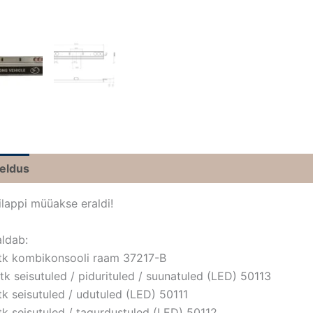
jeldus
ilappi müüakse eraldi!
aldab:
 tk kombikonsooli raam 37217-B
 tk seisutuled / pidurituled / suunatuled (LED) 50113
 tk seisutuled / udutuled (LED) 50111
 tk seisutuled / tagurdustuled (LED) 50112