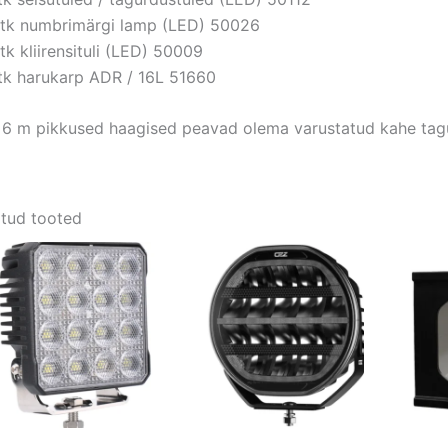
 tk numbrimärgi lamp (LED) 50026
 tk kliirensituli (LED) 50009
 tk harukarp ADR / 16L 51660
 6 m pikkused haagised peavad olema varustatud kahe tag
tud tooted