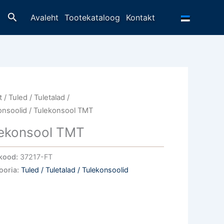
Otsing
Avaleht
Tootekataloog
Kontakt
t
/
Tuled / Tuletalad /
onsoolid
/ Tulekonsool TMT
lekonsool TMT
kood:
37217-FT
ooria:
Tuled / Tuletalad / Tulekonsoolid