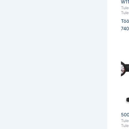
W11
Tule
Tule
Töö
74
50
Tule
Tule