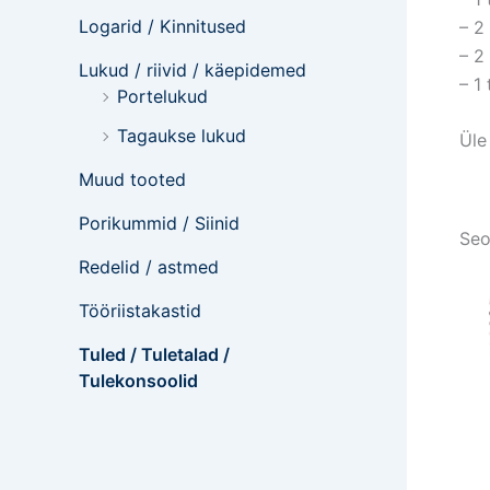
Logarid / Kinnitused
– 2
– 2
Lukud / riivid / käepidemed
– 1
Portelukud
Tagaukse lukud
Üle
Muud tooted
Porikummid / Siinid
Seo
Redelid / astmed
Tööriistakastid
Tuled / Tuletalad /
Tulekonsoolid