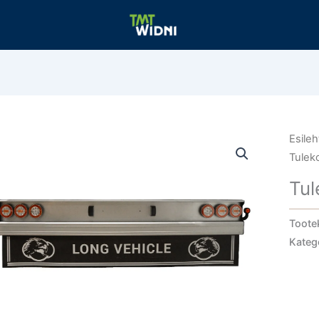
Esileh
Tulek
Tu
Toote
Kateg