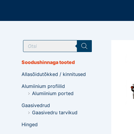
Mine
sisu
juurde
T
o
o
d
e
Soodushinnaga tooted
t
e
Allasõidutõkked / kinnitused
o
t
s
Alumiinium profiilid
i
Alumiinium ported
n
g
Gaasivedrud
Gaasivedru tarvikud
Hinged