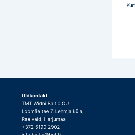
Kum
Üldkontakt
TMT Widni Baltic OÜ
Loomäe tee 7, Lehmja küla,
Rae vald, Harjumaa
+372 5190 2902
info.baltic@tmt.fi