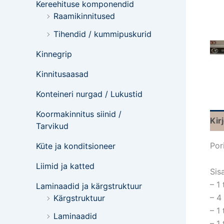
Kereehituse komponendid
Raamikinnitused
Tihendid / kummipuskurid
Kinnegrip
Kinnitusaasad
Konteineri nurgad / Lukustid
Koormakinnitus siinid /
Kir
Tarvikud
Por
Küte ja konditsioneer
Liimid ja katted
Sis
– 1
Laminaadid ja kärgstruktuur
– 4
Kärgstruktuur
– 1
Laminaadid
– 1