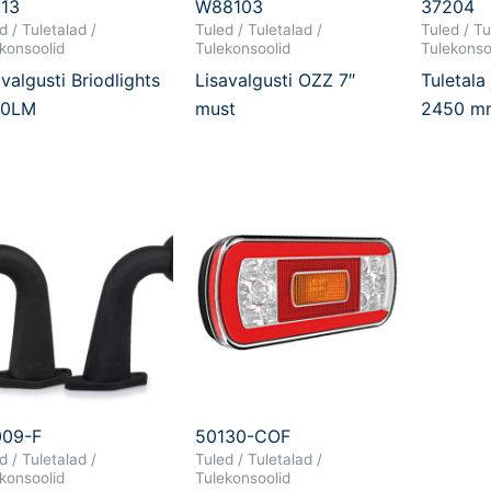
13
W88103
37204
d / Tuletalad /
Tuled / Tuletalad /
Tuled / Tu
konsoolid
Tulekonsoolid
Tulekonso
valgusti Briodlights
Lisavalgusti OZZ 7″
Tuletala
00LM
must
2450 m
009-F
50130-COF
d / Tuletalad /
Tuled / Tuletalad /
konsoolid
Tulekonsoolid