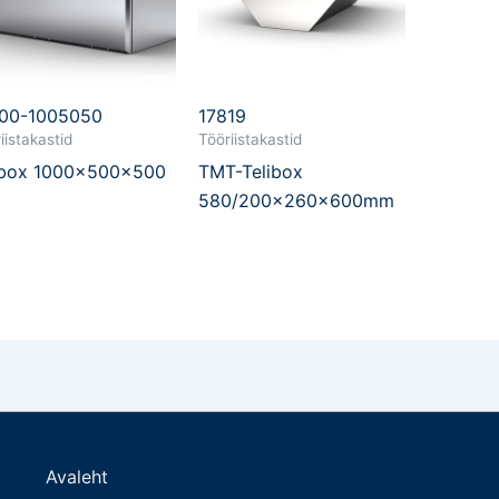
00-1005050
17819
iistakastid
Tööriistakastid
box 1000x500x500
TMT-Telibox
580/200x260x600mm
Avaleht