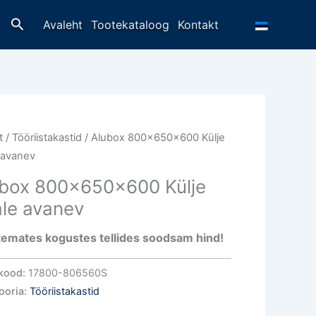
Otsing
Avaleht
Tootekataloog
Kontakt
t
/
Tööriistakastid
/ Alubox 800x650x600 Külje
 avanev
box 800x650x600 Külje
le avanev
emates kogustes tellides soodsam hind!
kood:
17800-806560S
ooria:
Tööriistakastid