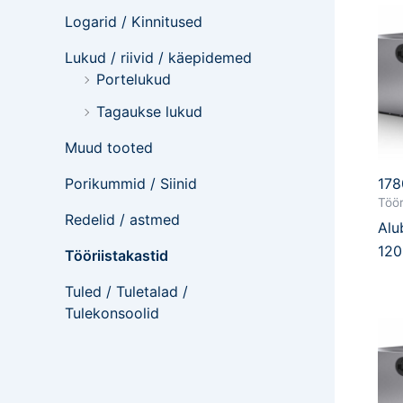
Logarid / Kinnitused
Lukud / riivid / käepidemed
Portelukud
Tagaukse lukud
Muud tooted
178
Porikummid / Siinid
Töör
Redelid / astmed
Alu
12
Tööriistakastid
Tuled / Tuletalad /
Tulekonsoolid