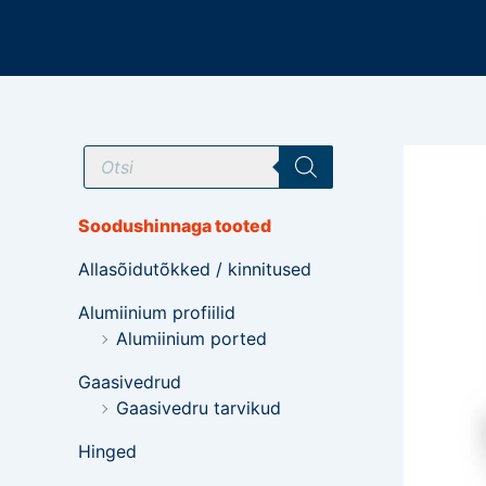
Mine
sisu
juurde
T
o
o
d
e
Soodushinnaga tooted
t
e
Allasõidutõkked / kinnitused
o
t
s
Alumiinium profiilid
i
Alumiinium ported
n
g
Gaasivedrud
Gaasivedru tarvikud
Hinged