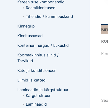
Kereehituse komponendid
Raamikinnitused
Tihendid / kummipuskurid
Kinnegrip
Kir
Kinnitusaasad
RO
Konteineri nurgad / Lukustid
Kor
Koormakinnitus siinid /
Tarvikud
Küte ja konditsioneer
Liimid ja katted
Laminaadid ja kärgstruktuur
Kärgstruktuur
Seo
Laminaadid