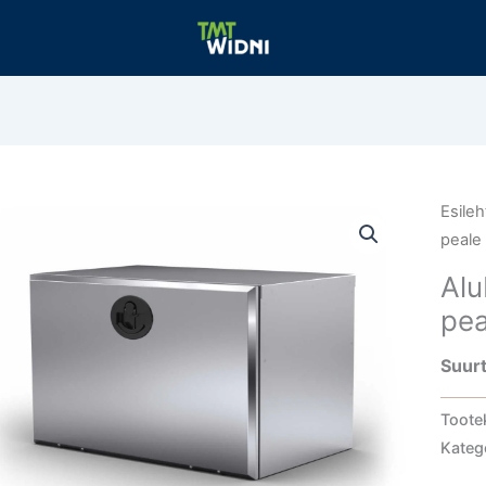
Esileh
peale
Alu
pea
Suurt
Toote
Kateg