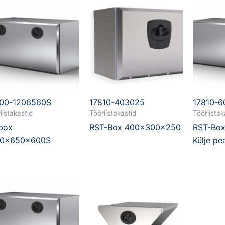
00-1206560S
17810-403025
17810-
iistakastid
Tööriistakastid
Tööriistak
box
RST-Box 400x300x250
RST-Bo
00x650x600S
Külje pe