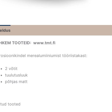
jeldus
HKEM TOOTEID: www.tmt.fi
rosioonikindel merealumiiniumist tööriistakast:
2 võtit
tuulutusluuk
põhjas matt
tud tooted