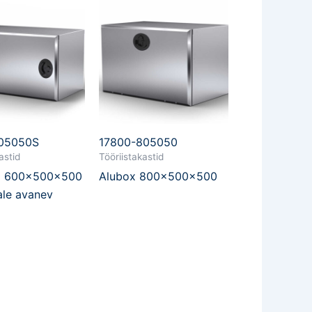
605050S
17800-805050
astid
Tööriistakastid
x 600x500x500
Alubox 800x500x500
ale avanev