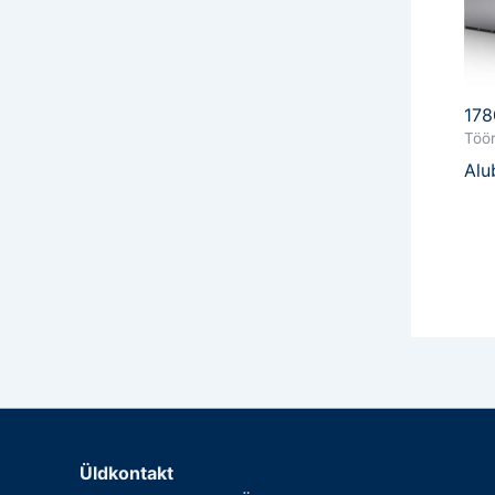
178
Töör
Alu
Üldkontakt