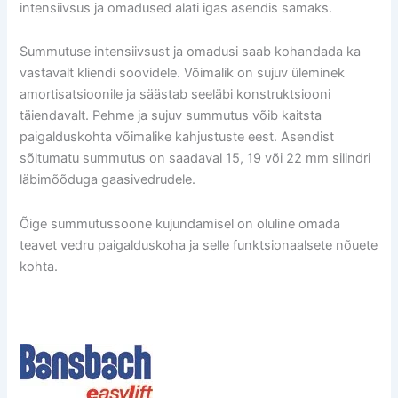
intensiivsus ja omadused alati igas asendis samaks.
Summutuse intensiivsust ja omadusi saab kohandada ka
vastavalt kliendi soovidele. Võimalik on sujuv üleminek
amortisatsioonile ja säästab seeläbi konstruktsiooni
täiendavalt. Pehme ja sujuv summutus võib kaitsta
paigalduskohta võimalike kahjustuste eest. Asendist
sõltumatu summutus on saadaval 15, 19 või 22 mm silindri
läbimõõduga gaasivedrudele.
Õige summutussoone kujundamisel on oluline omada
teavet vedru paigalduskoha ja selle funktsionaalsete nõuete
kohta.