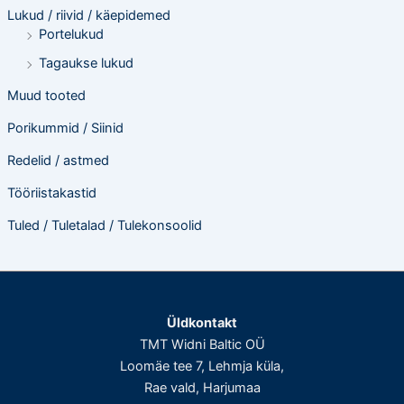
Lukud / riivid / käepidemed
Portelukud
Tagaukse lukud
Muud tooted
Porikummid / Siinid
Redelid / astmed
Tööriistakastid
Tuled / Tuletalad / Tulekonsoolid
Üldkontakt
TMT Widni Baltic OÜ
Loomäe tee 7, Lehmja küla,
Rae vald, Harjumaa