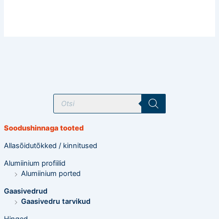
T
o
o
d
e
Soodushinnaga tooted
t
e
o
Allasõidutõkked / kinnitused
t
s
Alumiinium profiilid
i
n
Alumiinium ported
g
Gaasivedrud
Gaasivedru tarvikud
Hinged