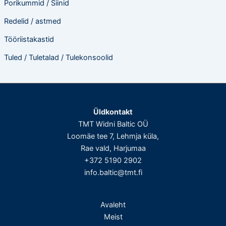
Porikummid / Siinid
Redelid / astmed
Tööriistakastid
Tuled / Tuletalad / Tulekonsoolid
Üldkontakt
TMT Widni Baltic OÜ
Loomäe tee 7, Lehmja küla,
Rae vald, Harjumaa
+372 5190 2902
info.baltic@tmt.fi
Avaleht
Meist