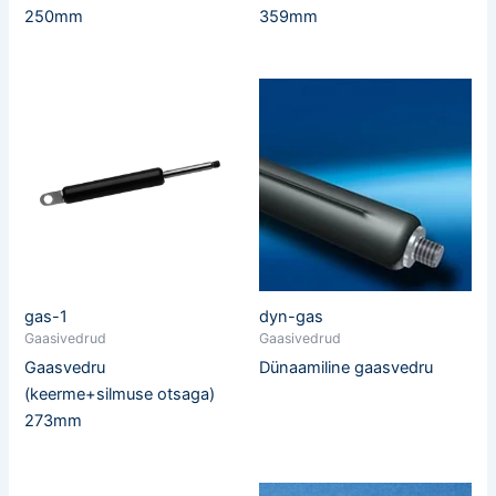
250mm
359mm
gas-1
dyn-gas
Gaasivedrud
Gaasivedrud
Gaasvedru
Dünaamiline gaasvedru
(keerme+silmuse otsaga)
273mm