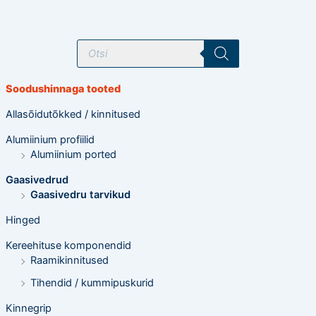
T
o
o
d
e
Soodushinnaga tooted
t
e
o
Allasõidutõkked / kinnitused
t
s
Alumiinium profiilid
i
n
Alumiinium ported
g
Gaasivedrud
Gaasivedru tarvikud
Hinged
Kereehituse komponendid
Raamikinnitused
Tihendid / kummipuskurid
Kinnegrip