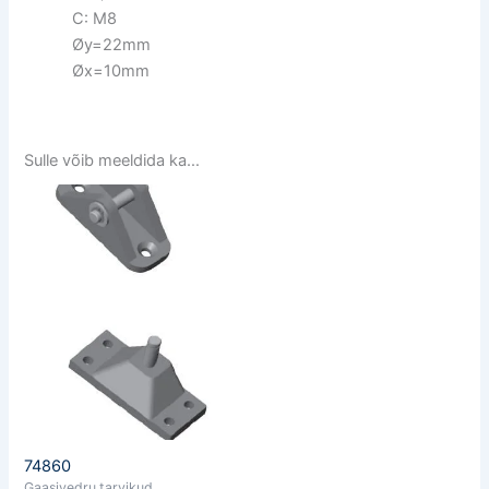
C: M8
Øy=22mm
Øx=10mm
Sulle võib meeldida ka…
74860
Gaasivedru tarvikud