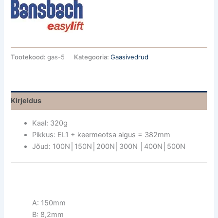
Tootekood:
gas-5
Kategooria:
Gaasivedrud
Kirjeldus
Kaal: 320g
Pikkus: EL1 + keermeotsa algus = 382mm
Jõud: 100N│150N│200N│300N │400N│500N
A: 150mm
B: 8,2mm