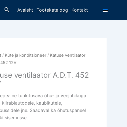
Otsing
Avaleht
Tootekataloog
Kontakt
t
/
Küte ja konditsioneer
/ Katuse ventilaator
. 452 12V
use ventilaator A.D.T. 452
V
epealne tuulutusava õhu- ja veejuhikuga.
 kiirabiautodele, kaubikutele,
bussidele jne. Saadaval ka õhutuspaneel
ki sisemusse.