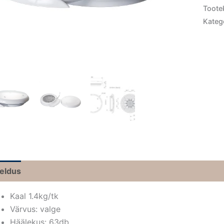
Toote
Kateg
jeldus
Kaal 1.4kg/tk
Värvus: valge
Häälekus: 63db