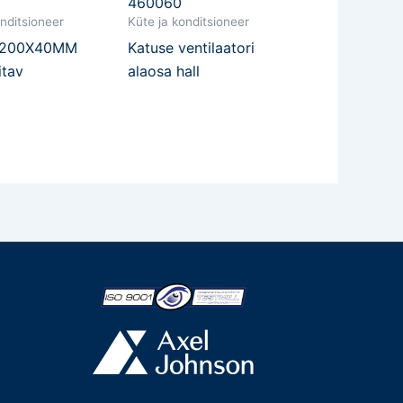
460060
onditsioneer
Küte ja konditsioneer
 200X40MM
Katuse ventilaatori
itav
alaosa hall