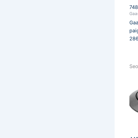
74
Gaas
Gaa
pai
28
Seo