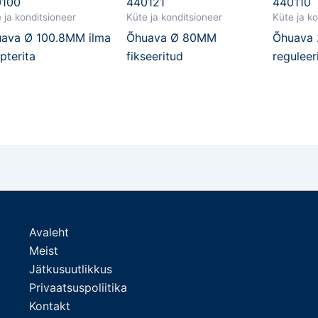
0100
440121
440110
 ja konditsioneer
Küte ja konditsioneer
Küte ja k
ava Ø 100.8MM ilma
Õhuava Ø 80MM
Õhuava
pterita
fikseeritud
reguleer
Avaleht
Meist
Jätkusuutlikkus
Privaatsuspoliitika
Kontakt