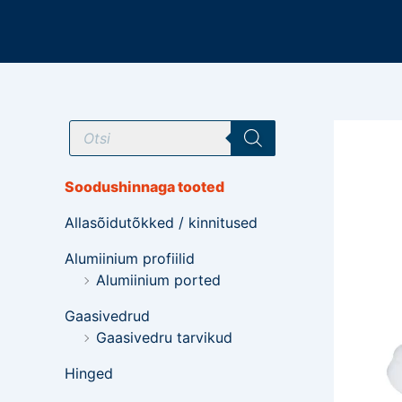
Mine
sisu
juurde
T
o
o
d
e
Soodushinnaga tooted
t
e
Allasõidutõkked / kinnitused
o
t
s
Alumiinium profiilid
i
Alumiinium ported
n
g
Gaasivedrud
Gaasivedru tarvikud
Hinged