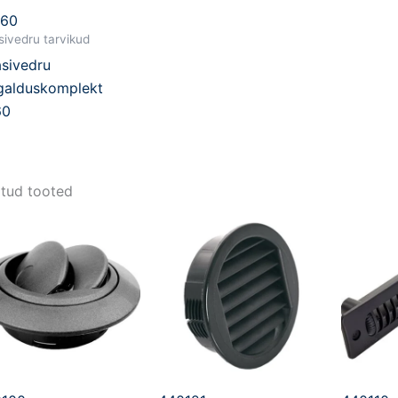
860
ivedru tarvikud
sivedru
galduskomplekt
60
tud tooted