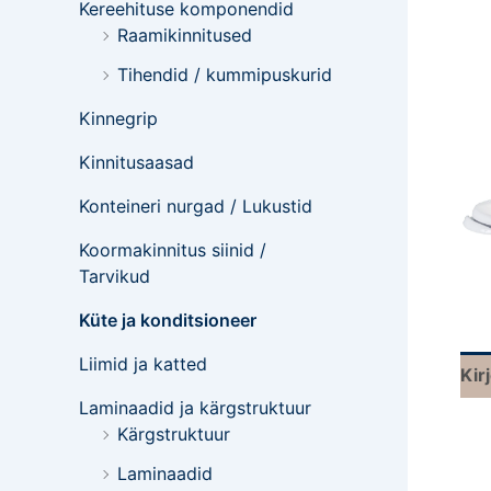
Kereehituse komponendid
Raamikinnitused
Tihendid / kummipuskurid
Kinnegrip
Kinnitusaasad
Konteineri nurgad / Lukustid
Koormakinnitus siinid /
Tarvikud
Küte ja konditsioneer
Liimid ja katted
Kir
Laminaadid ja kärgstruktuur
Kärgstruktuur
Laminaadid