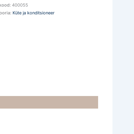
kood:
400055
ooria:
Küte ja konditsioneer