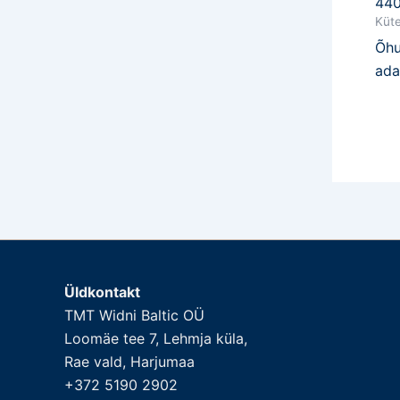
44
Küte
Õhu
ada
Üldkontakt
TMT Widni Baltic OÜ
Loomäe tee 7, Lehmja küla,
Rae vald, Harjumaa
+372 5190 2902