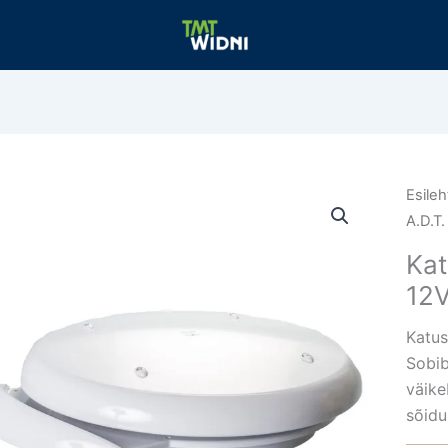
Esileh
A.D.T
Kat
12
Katus
Sobib
väike
sõidu