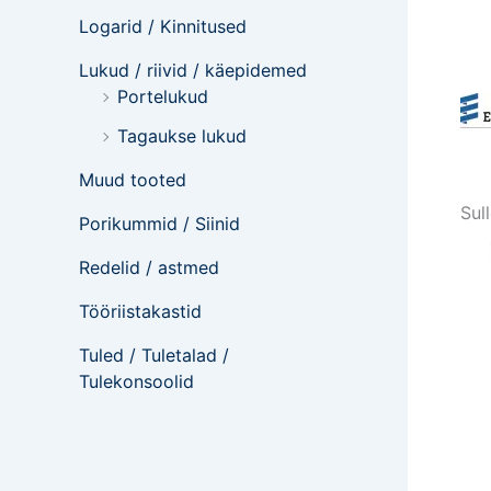
Logarid / Kinnitused
Lukud / riivid / käepidemed
Portelukud
Tagaukse lukud
Muud tooted
Sul
Porikummid / Siinid
Redelid / astmed
Tööriistakastid
Tuled / Tuletalad /
Tulekonsoolid