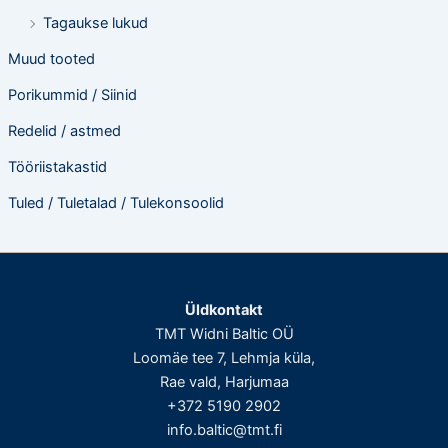
Tagaukse lukud
Muud tooted
Porikummid / Siinid
Redelid / astmed
Tööriistakastid
Tuled / Tuletalad / Tulekonsoolid
Üldkontakt
TMT Widni Baltic OÜ
Loomäe tee 7, Lehmja küla,
Rae vald, Harjumaa
+372 5190 2902
info.baltic@tmt.fi