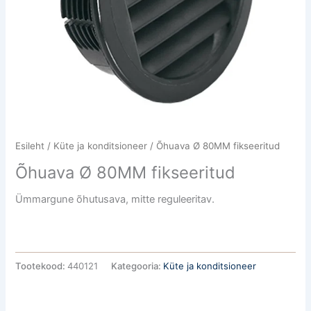
Esileht
/
Küte ja konditsioneer
/ Õhuava Ø 80MM fikseeritud
Õhuava Ø 80MM fikseeritud
Ümmargune õhutusava, mitte reguleeritav.
Tootekood:
440121
Kategooria:
Küte ja konditsioneer