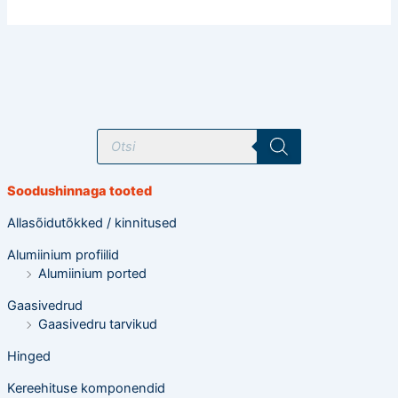
T
o
o
d
e
Soodushinnaga tooted
t
e
o
Allasõidutõkked / kinnitused
t
s
Alumiinium profiilid
i
n
Alumiinium ported
g
Gaasivedrud
Gaasivedru tarvikud
Hinged
Kereehituse komponendid