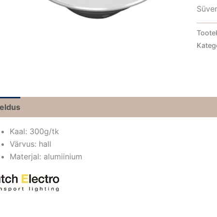
Süve
Toote
Kateg
jeldus
Kaal: 300g/tk
Värvus: hall
Materjal: alumiinium