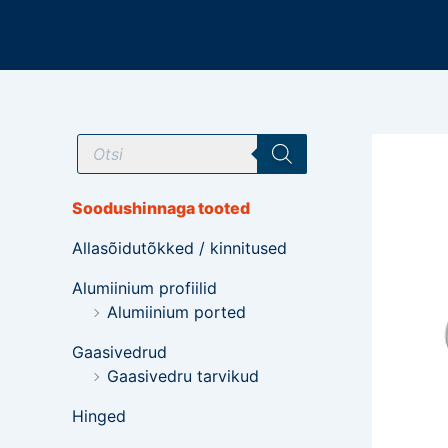
Mine
sisu
juurde
T
o
o
d
e
Soodushinnaga tooted
t
e
Allasõidutõkked / kinnitused
o
t
s
Alumiinium profiilid
i
Alumiinium ported
n
g
Gaasivedrud
Gaasivedru tarvikud
Hinged