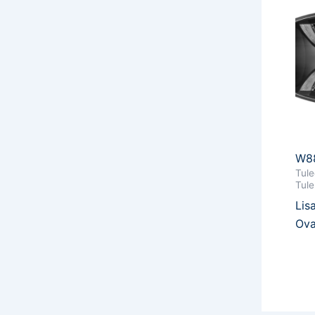
W8
Tule
Tule
Lis
Ova