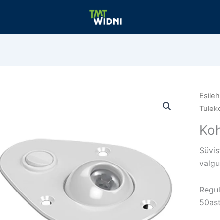
Esileh
Tulek
Ko
Süvis
valgu
Regul
50ast