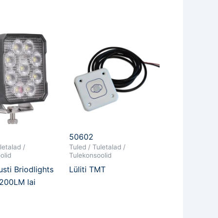
50602
letalad /
Tuled / Tuletalad /
olid
Tulekonsoolid
sti Briodlights
Lüliti TMT
5200LM lai