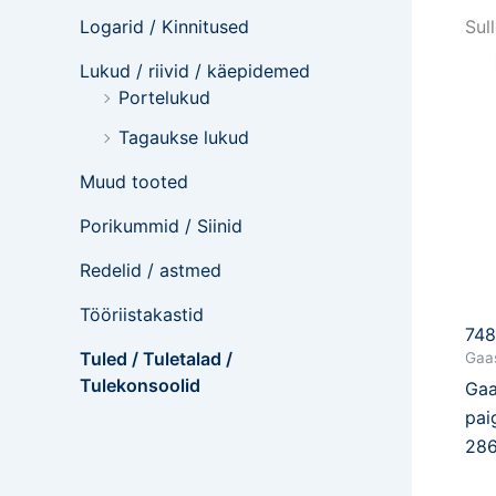
Logarid / Kinnitused
Sul
Lukud / riivid / käepidemed
Portelukud
Tagaukse lukud
Muud tooted
Porikummid / Siinid
Redelid / astmed
Tööriistakastid
74
Tuled / Tuletalad /
Gaas
Tulekonsoolid
Gaa
pai
28