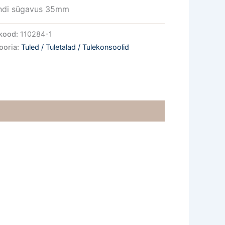
ndi sügavus 35mm
kood:
110284-1
ooria:
Tuled / Tuletalad / Tulekonsoolid