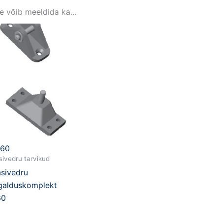
le võib meeldida ka…
860
ivedru tarvikud
sivedru
galduskomplekt
60