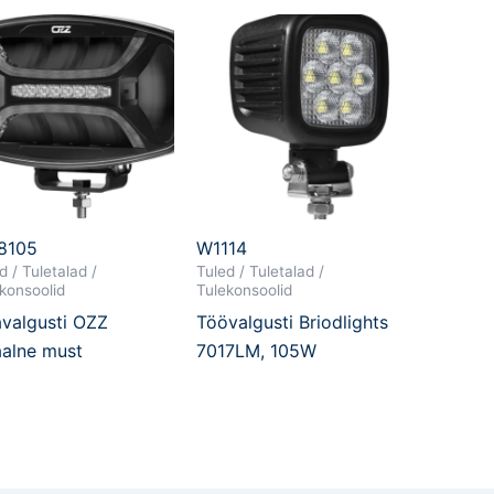
8105
W1114
d / Tuletalad /
Tuled / Tuletalad /
konsoolid
Tulekonsoolid
avalgusti OZZ
Töövalgusti Briodlights
alne must
7017LM, 105W