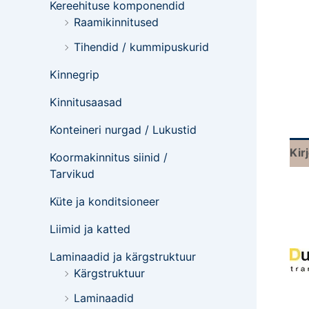
Kereehituse komponendid
Raamikinnitused
Tihendid / kummipuskurid
Kinnegrip
Kinnitusaasad
Konteineri nurgad / Lukustid
Kir
Koormakinnitus siinid /
Tarvikud
Küte ja konditsioneer
Liimid ja katted
Laminaadid ja kärgstruktuur
Kärgstruktuur
Laminaadid