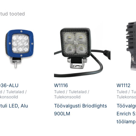
tud tooted
036-ALU
W1116
W1112
d / Tuletalad /
Tuled / Tuletalad /
Tuled / Tu
konsoolid
Tulekonsoolid
Tulekonso
tuli LED, Alu
Töövalgusti Briodlights
Töövalgu
900LM
Enrich 
töölamp