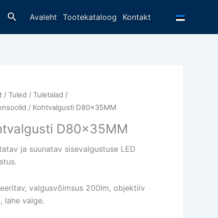
Otsing
Avaleht
Tootekataloog
Kontakt
t
/
Tuled / Tuletalad /
onsoolid
/ Kohtvalgusti D80x35MM
htvalgusti D80x35MM
tatav ja suunatav sisevalgustuse LED
stus.
eeritav, valgusvõimsus 200lm, objektiiv
, lahe valge.