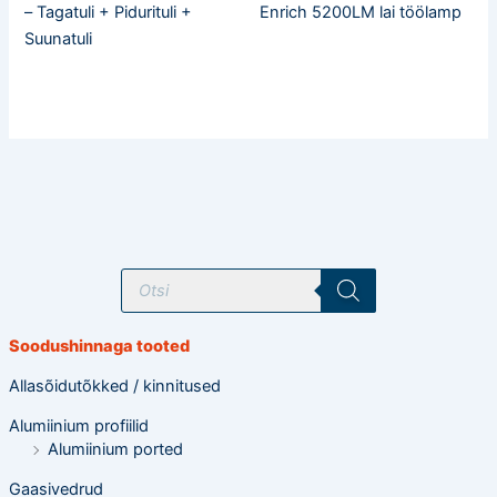
– Tagatuli + Pidurituli +
Enrich 5200LM lai töölamp
Suunatuli
T
o
o
d
e
Soodushinnaga tooted
t
e
o
Allasõidutõkked / kinnitused
t
s
Alumiinium profiilid
i
n
Alumiinium ported
g
Gaasivedrud