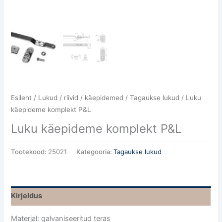
Esileht
/
Lukud / riivid / käepidemed
/
Tagaukse lukud
/ Luku
käepideme komplekt P&L
Luku käepideme komplekt P&L
Tootekood:
25021
Kategooria:
Tagaukse lukud
Kirjeldus
Materjal: galvaniseeritud teras