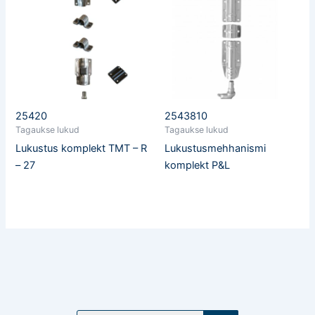
25420
2543810
Tagaukse lukud
Tagaukse lukud
Lukustus komplekt TMT – R
Lukustusmehhanismi
– 27
komplekt P&L
T