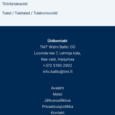
Tööriistakastid
Tuled / Tuletalad / Tulekonsoolid
Üldkontakt
TMT Widni Baltic OÜ
Loomäe tee 7, Lehmja küla,
Rae vald, Harjumaa
+372 5190 2902
info.baltic@tmt.fi
Avaleht
Meist
Jätkusuutlikkus
Privaatsuspoliitika
Kontakt