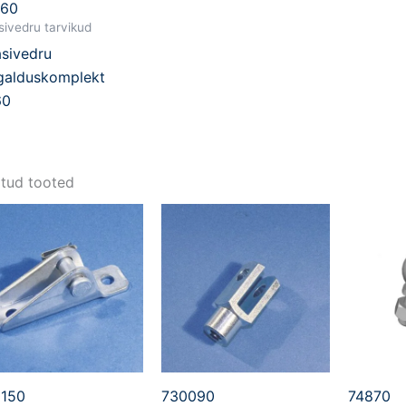
860
ivedru tarvikud
sivedru
galduskomplekt
60
tud tooted
150
730090
74870