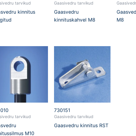
ivedru tarvikud
Gaasivedru tarvikud
Gaasivedr
svedru kinnitus
Gaasvedru
Gaasvedr
ngitud
kinnituskahvel M8
M8
010
730151
ivedru tarvikud
Gaasivedru tarvikud
svedru
Gaasvedru kinnitus RST
nitussilmus M10