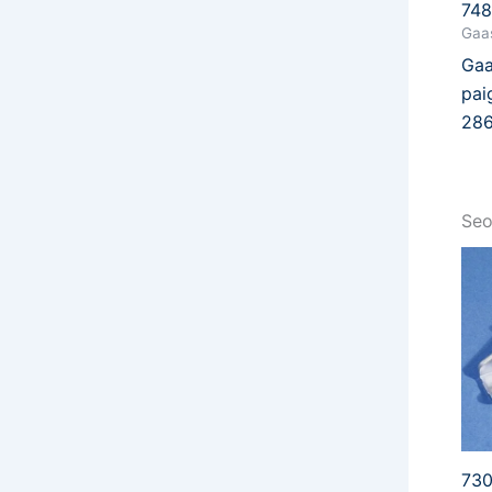
74
Gaas
Gaa
pai
28
Seo
730