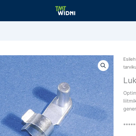
Esileh
tarvik
Lu
Optim
liitm
gener
*****