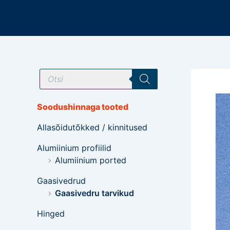
Mine
sisu
juurde
T
o
o
d
e
Soodushinnaga tooted
t
e
Allasõidutõkked / kinnitused
o
t
s
Alumiinium profiilid
i
Alumiinium ported
n
g
Gaasivedrud
Gaasivedru tarvikud
Hinged