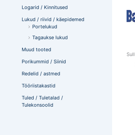
Logarid / Kinnitused
Lukud / riivid / käepidemed
Portelukud
Tagaukse lukud
Muud tooted
Sul
Porikummid / Siinid
Redelid / astmed
Tööriistakastid
Tuled / Tuletalad /
Tulekonsoolid