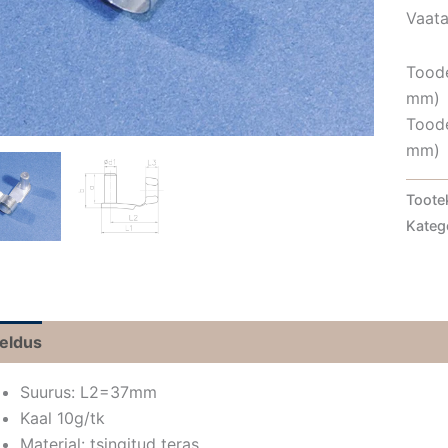
Vaata 
Tood
mm)
Tood
mm)
Toote
Kateg
jeldus
Suurus: L2=37mm
Kaal 10g/tk
Materjal: tsingitud teras