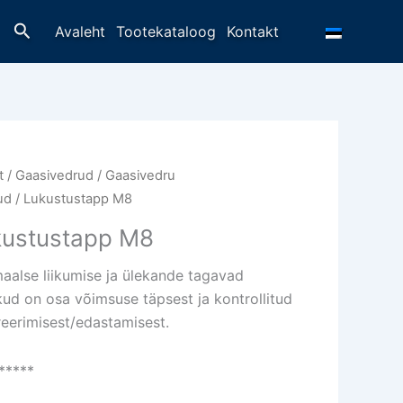
Otsing
Avaleht
Tootekataloog
Kontakt
t
/
Gaasivedrud
/
Gaasivedru
ud
/ Lukustustapp M8
kustustapp M8
aalse liikumise ja ülekande tagavad
ikud on osa võimsuse täpsest ja kontrollitud
eerimisest/edastamisest.
*****