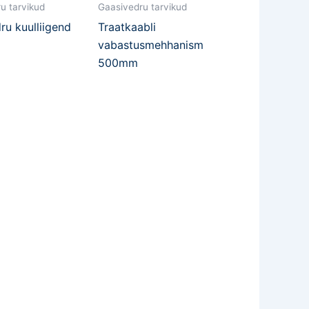
u tarvikud
Gaasivedru tarvikud
u kuulliigend
Traatkaabli
vabastusmehhanism
500mm