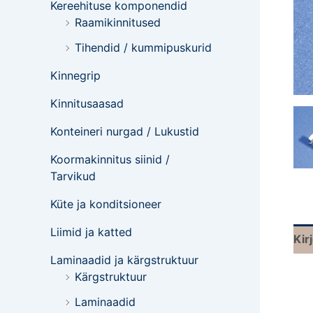
Kereehituse komponendid
Raamikinnitused
Tihendid / kummipuskurid
Kinnegrip
Kinnitusaasad
Konteineri nurgad / Lukustid
Koormakinnitus siinid /
Tarvikud
Küte ja konditsioneer
Liimid ja katted
Kir
Laminaadid ja kärgstruktuur
Kärgstruktuur
Laminaadid