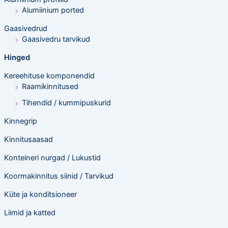
i
n
Alumiinium ported
g
Gaasivedrud
Gaasivedru tarvikud
Hinged
Kereehituse komponendid
Raamikinnitused
Tihendid / kummipuskurid
Kinnegrip
Kinnitusaasad
Konteineri nurgad / Lukustid
Koormakinnitus siinid / Tarvikud
Küte ja konditsioneer
Liimid ja katted