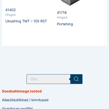
41402
41718
Hinged
Hinged
Uksehing TMT – 105 RST
Portehing
T
o
o
d
e
Soodushinnaga tooted
t
e
o
Allasõidutõkked / kinnitused
t
s
Alumiinium profiilid