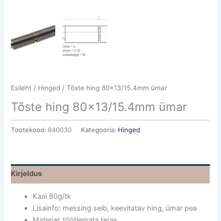
Esileht
/
Hinged
/ Tõste hing 80×13/15.4mm ümar
Tõste hing 80×13/15.4mm ümar
Tootekood:
840030
Kategooria:
Hinged
Kirjeldus
Kaal 80g/tk
Lisainfo: messing seib, keevitatav hing, ümar pea
Materjal: töötlemata teras