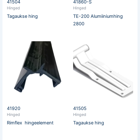
41504
41860-S
Hinged
Hinged
Tagaukse hing
TE-200 Alumiiniumhing
2800
41920
41505
Hinged
Hinged
Rimflex hingeelement
Tagaukse hing