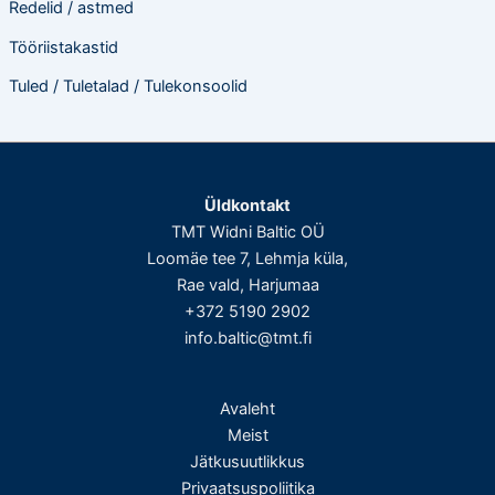
Redelid / astmed
Tööriistakastid
Tuled / Tuletalad / Tulekonsoolid
Üldkontakt
TMT Widni Baltic OÜ
Loomäe tee 7, Lehmja küla,
Rae vald, Harjumaa
+372 5190 2902
info.baltic@tmt.fi
Avaleht
Meist
Jätkusuutlikkus
Privaatsuspoliitika