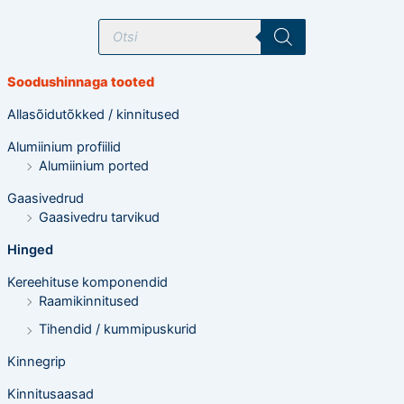
T
o
o
d
e
Soodushinnaga tooted
t
e
o
Allasõidutõkked / kinnitused
t
s
Alumiinium profiilid
i
n
Alumiinium ported
g
Gaasivedrud
Gaasivedru tarvikud
Hinged
Kereehituse komponendid
Raamikinnitused
Tihendid / kummipuskurid
Kinnegrip
Kinnitusaasad